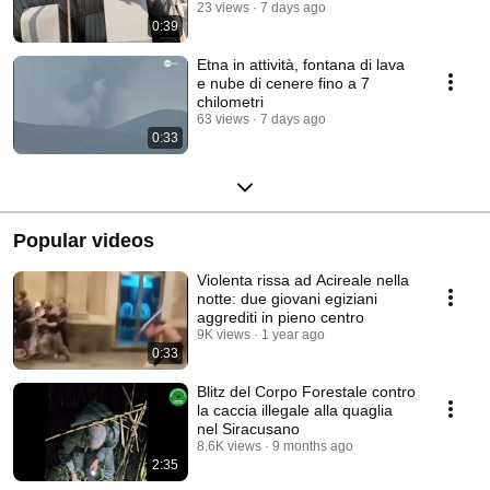
23 views
7 days ago
0:39
Etna in attività, fontana di lava
e nube di cenere fino a 7
chilometri
63 views
7 days ago
0:33
Popular videos
Violenta rissa ad Acireale nella
notte: due giovani egiziani
aggrediti in pieno centro
9K views
1 year ago
0:33
Blitz del Corpo Forestale contro
la caccia illegale alla quaglia
nel Siracusano
8.6K views
9 months ago
2:35