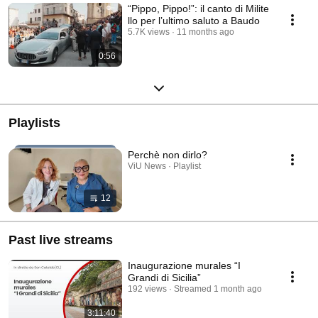
“Pippo, Pippo!”: il canto di Milite
llo per l’ultimo saluto a Baudo
5.7K views
11 months ago
0:56
Playlists
Perchè non dirlo?
ViU News · Playlist
12
Past live streams
Inaugurazione murales “I
Grandi di Sicilia”
192 views
Streamed 1 month ago
3:11:40