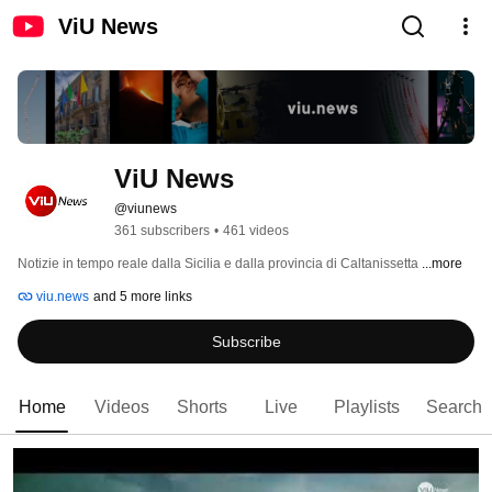
ViU News
ViU News
@viunews
361 subscribers
•
461 videos
Notizie in tempo reale dalla Sicilia e dalla provincia di Caltanissetta 
...more
viu.news
and 5 more links
Subscribe
Home
Videos
Shorts
Live
Playlists
Search