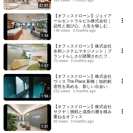
浸透！？
933 views
1 month ago
21:51
【オフィスドローン】ジェイア
ールセントラルビル株式会社｜
品性と遊び心。人生を愉しむ大
人たちのオフィス
149 views
3 months ago
1:33
【オフィスドローン】株式会社
永和システムマネジメント｜ブ
ランドらしさが踏襲されたファ
ンを生みだすコマーシャルオフ
70 views
3 months ago
1:57
ィス
【オフィスドローン】株式会社
ヴィス The Place 新橋｜知的創
造性を高める、新しい出会いと
発見が息づくシェアオフィス
232 views
3 months ago
1:56
【オフィスドローン】株式会社
サクヤ｜挑戦と成長の層を積み
重ねるオフィス
90 views
3 months ago
1:21