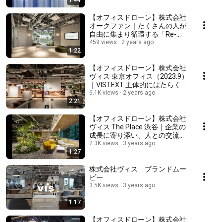
1:44
クト 新しい風が吹き上げるオ
フィス
【オフィスドローン】株式会社
オークファン｜たくさんの人が
自由に集まり循環する「Re-
Café terrace」
459 views
2 years ago
1:22
【オフィスドローン】株式会社
ヴィス 東京オフィス（2023.9）
｜VISTEXT 主体的にはたらく。
コミュニケーションが未来を編
6.1K views
2 years ago
2:21
むワークプレイス
【オフィスドローン】株式会社
ヴィス The Place 渋谷｜企業の
成長に寄り添い、人との交流か
ら新たなビジネスが生まれるシ
2.3K views
3 years ago
1:27
ェアオフィス
株式会社ヴィス ブランドムー
ビー
3.5K views
3 years ago
1:17
【オフィスドローン】株式会社