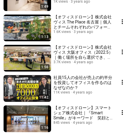
験型ショールーム兼オフィス
1K views
3 years ago
1:49
【オフィスドローン】株式会社
ヴィス The Place 名古屋｜個人
とチームそれぞれのパフォーマ
ンスを最大化させるシェアオフ
1.6K views
3 years ago
1:13
ィス
【オフィスドローン】株式会社
ヴィス 大阪オフィス（2022.5）
｜働く場所を自ら選択でき、ハ
イブリッドワークに対応した
3.7K views
4 years ago
1:56
「IRODORI」オフィス
社員15人の会社が売上の約半分
を投資してオフィスを作るのは
なぜなのか？
11K views
4 years ago
11:42
【オフィスドローン】スマート
シェア株式会社｜『Smart
Smile』がキーワード 笑顔と
考えをシェアすることができる
845 views
4 years ago
1:16
オフィス