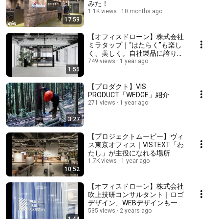
みた！
1.1K views
10 months ago
17:59
【オフィスドローン】株式会社
ミラタップ｜“はたらく”も楽し
く、美しく。自社製品に誇りを
持てるオフィス
749 views
1 year ago
1:55
【プロダクト】VIS
PRODUCT「WEDGE」紹介
271 views
1 year ago
3:27
【プロジェクトムービー】ヴィ
ス東京オフィス｜VISTEXT「わ
たし」が主役になれる場所
1.7K views
1 year ago
10:52
【オフィスドローン】株式会社
吹上技研コンサルタント｜ロゴ
デザイン、WEBデザインも一新
したリブランディングプロジェ
535 views
2 years ago