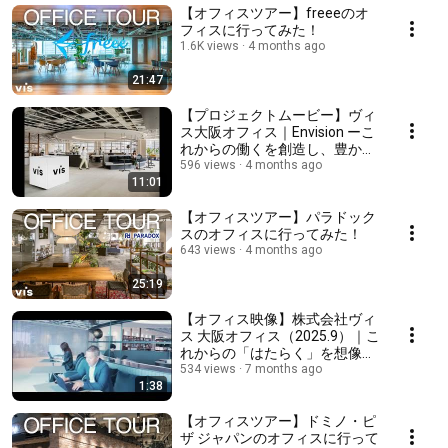
【オフィスツアー】freeeのオ
フィスに行ってみた！
1.6K views
4 months ago
21:47
【プロジェクトムービー】ヴィ
ス大阪オフィス｜Envision ーこ
れからの働くを創造し、豊かさ
を生むー
596 views
4 months ago
11:01
【オフィスツアー】パラドック
スのオフィスに行ってみた！
643 views
4 months ago
25:19
【オフィス映像】株式会社ヴィ
ス 大阪オフィス（2025.9）｜こ
れからの「はたらく」を想像
し、豊かな体験を生みだしてい
534 views
7 months ago
1:38
くオフィス
【オフィスツアー】ドミノ・ピ
ザ ジャパンのオフィスに行って