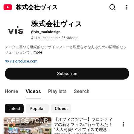
株式会社ヴィス
株式会社ヴィス
@vis_workdesign
411 subscribers
•
35 videos
データに基づく継続的なデザインフローと理想をかなえるための横断的なソ
リューションで 
...more
vis-produce.com
Subscribe
Home
Videos
Playlists
Search
Latest
Popular
Oldest
【オフィスツアー】フロンティ
アの新オフィスに行ってみた！
“大人可愛い”オフィスで理念を