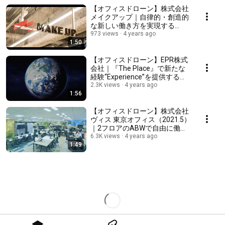
【オフィスドローン】株式会社
メイクアップ｜自律的・創造的
な新しい働き方を実現する
『The Place』フル活用オフィ
973 views
4 years ago
1:50
ス
【オフィスドローン】EPR株式
会社｜『The Place』で新たな
経験“Experience”を提供する
『Planet Office』
2.3K views
4 years ago
1:56
【オフィスドローン】株式会社
ヴィス 東京オフィス（2021.5）
｜2フロアのABWで自由に働く
「HOME+」オフィス
6.3K views
4 years ago
1:49