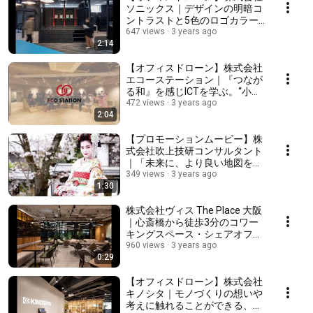
ソニックス｜デザインの明暗コ
ントラストと5色のロゴカラー
が印象的な、遊び心のあるオフ
647 views
3 years ago
2:14
ィス
【オフィスドローン】株式会社
エコーステーション｜『つなが
る和』を感じICTを学ぶ。“小江
戸” 川越のオフィス兼ショール
472 views
3 years ago
2:04
ーム
【プロモーションムービー】株
式会社吹上技研コンサルタント
｜「未来に、より良い地図を残
そう。」
349 views
3 years ago
1:30
株式会社ヴィス The Place 大阪
｜心斎橋から徒歩3分のコワー
キングスペース・シェアオフィ
ス
960 views
3 years ago
0:29
【オフィスドローン】株式会社
キノシタ｜モノづくりの想いや
考えに触れることができる、体