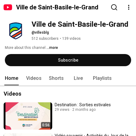
Ville de Saint-Basile-le-Grand
Ville de Saint-Basile-le-Grand
@villesblg
512 subscribers
•
139 videos
More about this channel
...more
Subscribe
Home
Videos
Shorts
Live
Playlists
Videos
Destination : Sorties estivales
29 views
2 months ago
0:56
Vidéo souvenir - Activités du Jour de la