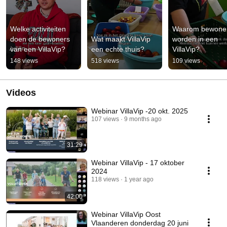
Welke activiteiten 
Waarom bewoner
doen de bewoners 
Wat maakt VillaVip 
worden in een 
van een VillaVip?
een echte thuis?
VillaVip?
148 views
518 views
109 views
Videos
Webinar VillaVip -20 okt. 2025
107 views
9 months ago
31:29
Webinar VillaVip - 17 oktober
2024
118 views
1 year ago
42:00
Webinar VillaVip Oost
Vlaanderen donderdag 20 juni