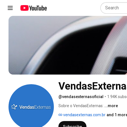
VendasExterna
@vendasexternasoficial
•
1.94K subs
Sobre o VendasExternas: 
...more
vendasexternas.com.br
and 1 more
Subscribe