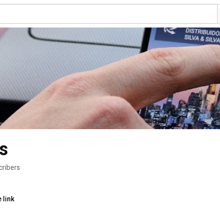
s
cribers
 link