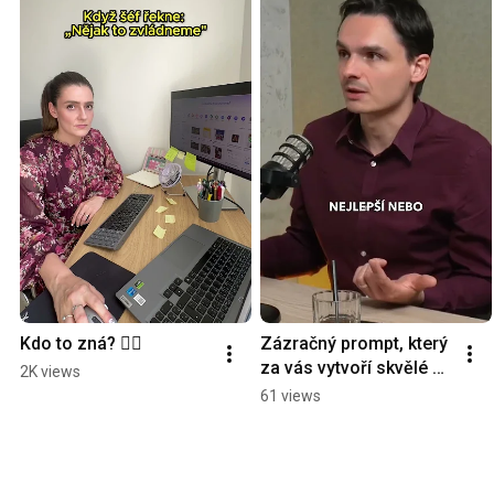
Kdo to zná? 🙋‍♀️
Zázračný prompt, který 
za vás vytvoří skvělé AI 
2K views
video.... nejspíš 
61 views
neexistuje. ❌🎬