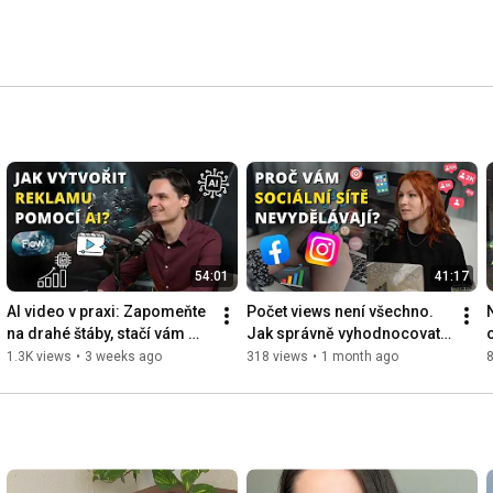
54:01
41:17
AI video v praxi: Zapomeňte 
Počet views není všechno. 
na drahé štáby, stačí vám 
Jak správně vyhodnocovat 
dobrý nápad
sociální sítě
1.3K views
•
3 weeks ago
318 views
•
1 month ago