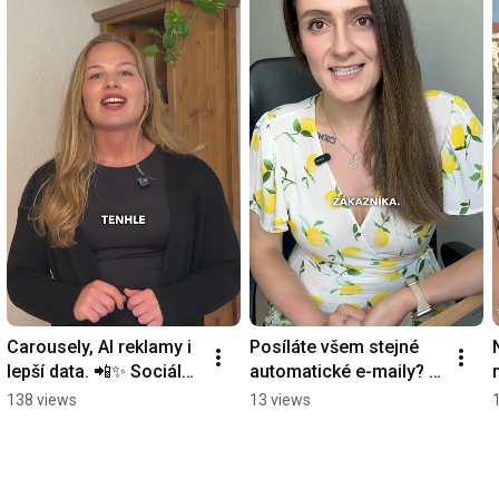
Carousely, AI reklamy i 
Posíláte všem stejné 
lepší data. 📲✨ Sociální 
automatické e-maily? 
sítě nám zase přinášejí 
Pak z e-mailingu děláte 
138 views
13 views
nové možnosti.
pásovou výrobu. 📧
