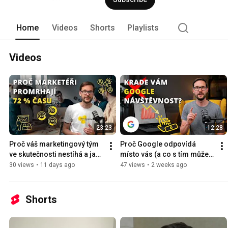
Home
Videos
Shorts
Playlists
Videos
23:23
12:28
Proč váš marketingový tým 
Proč Google odpovídá 
ve skutečnosti nestíhá a jak 
místo vás (a co s tím můžete 
to změnit
dělat)
30 views
•
11 days ago
47 views
•
2 weeks ago
Shorts