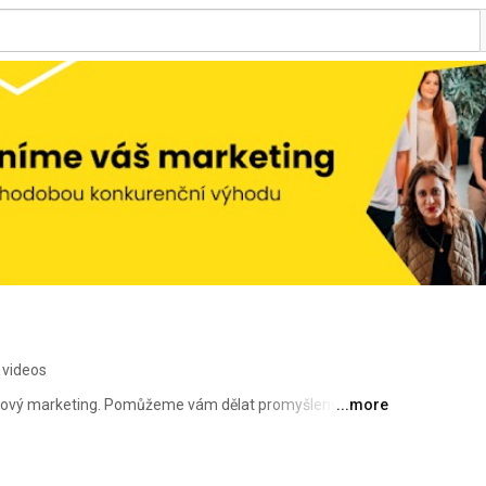
 videos
ahový marketing. Pomůžeme vám dělat promyšlený online 
...more
dobou konkurenční výhodou. 