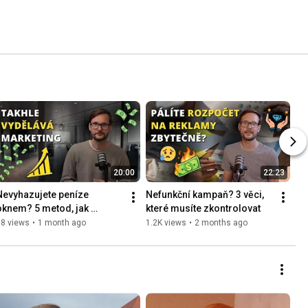
20:00
22:23
Nevyhazujete peníze 
Nefunkční kampaň? 3 věci, 
oknem? 5 metod, jak 
které musíte zkontrolovat
stanovit marketingový 
88 views
•
1 month ago
1.2K views
•
2 months ago
rozpočet