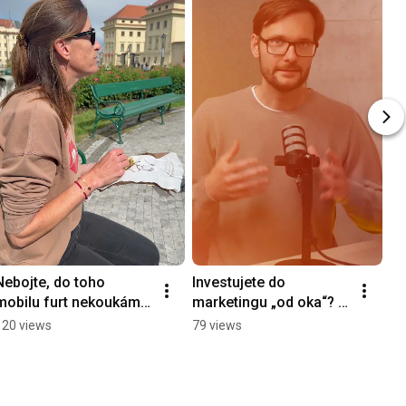
Nebojte, do toho 
Investujete do 
mobilu furt nekoukáme 
marketingu „od oka“? 
kvůli práci, ale proto, 
💸 Pak hrozí, že část 
120 views
79 views
abychom našli poklad! 
rozpočtu spálíte bez 
️
výsledku. 🔥