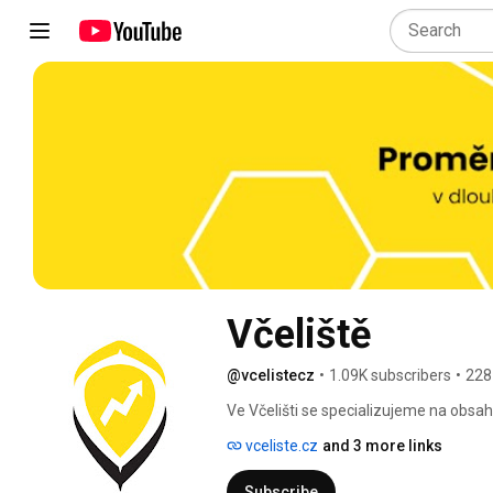
Včeliště
@vcelistecz
•
1.09K subscribers
•
228
Ve Včelišti se specializujeme na obs
marketing, který se stane vaší dlouho
vceliste.cz
and 3 more links
Subscribe