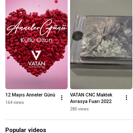
12 Mayıs Anneler Günü
VATAN CNC Maktek 
Avrasya Fuarı 2022
164 views
280 views
Popular videos