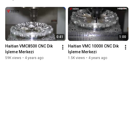
0:41
1:00
Haitian VMC850II CNC Dik 
Haitian VMC 1000II CNC Dik 
İşleme Merkezi
İşleme Merkezi
59K views
•
4 years ago
1.5K views
•
4 years ago