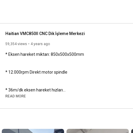
Haitian VMC850II CNC Dik İşleme Merkezi
59,354 views
4 years ago
* Eksen hareket miktarı: 850x500x500mm

* 12.000rpm Direkt motor spindle

* 36m/dk eksen hareket hızları

READ MORE
* Mükemmel sönümleme özelliği ile meehanite döküm gövde 
teknolojisi,

* Yüksek Hız (High Speed) ve Yüksek hassasiyet özellikleri ile 