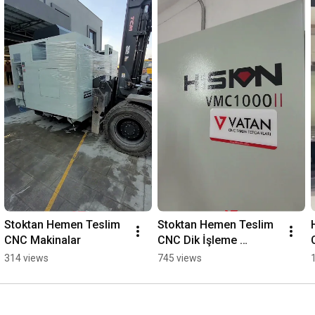
daha iyi yüzey kalitesi,

* Güçlü ve geniş gövde yapısı ile uzun süre bozulmayan rijitlik..

🌎www.vatancnc.com.tr
Stoktan Hemen Teslim 
Stoktan Hemen Teslim 
CNC Makinalar
CNC Dik İşleme 
Merkezleri
314 views
745 views