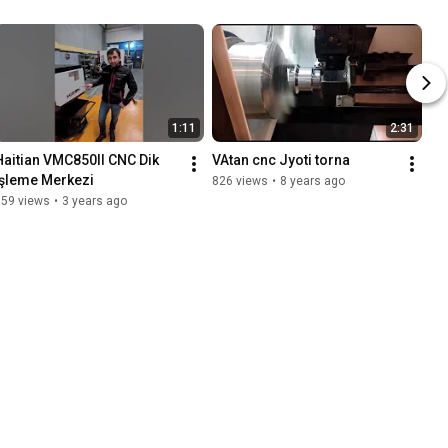
1:11
2:31
Haitian VMC850II CNC Dik 
VAtan cnc Jyoti torna
İşleme Merkezi
826 views
•
8 years ago
859 views
•
3 years ago