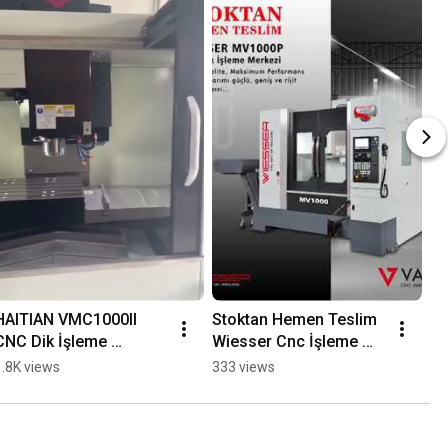
HAITIAN VMC1000II 
Stoktan Hemen Teslim 
CNC Dik İşleme 
Wiesser Cnc İşleme 
Merkezi
Merkezleri
1.8K views
333 views