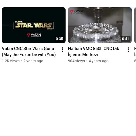
0:35
0:41
Vatan CNC Star Wars Günü 
Haitian VMC 850II CNC Dik 
(May the Force be with You)
İşleme Merkezi
1.2K views
•
2 years ago
904 views
•
4 years ago