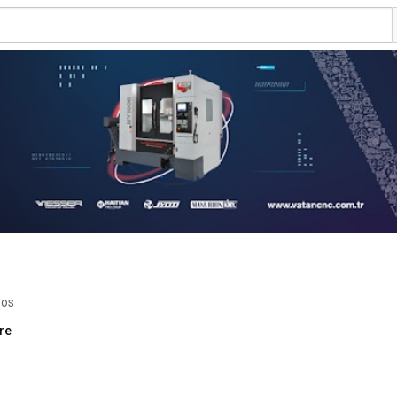
eos
re