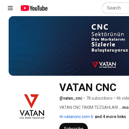
VATAN CNC
@vatan_cnc
•
78 subscribers
•
46 vid
VATAN CNC TAKIM TEZGAHLARI 
...mo
vatancnc.com.tr
and 4 more links
Subscribe