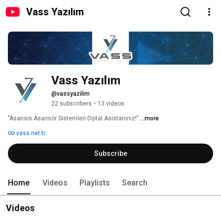
Vass Yazılım
Vass Yazılım
@vassyazilim
22 subscribers
•
13 videos
"Asansis Asansör Sistemleri Dijital Asistanınız!" 
...more
vass.net.tr
Subscribe
Home
Videos
Playlists
Search
Videos