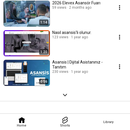
2026 Elevex Asansör Fuarı
59 views
2 months ago
1:14
Nasıl asansis'li olunur.
123 views
1 year ago
1:20
Asansis | Dijital Asistanınız -
Tanıtım
230 views
1 year ago
0:56
Library
Home
Shorts