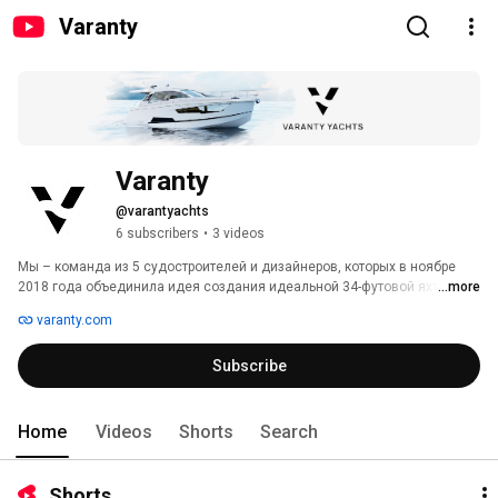
Varanty
Varanty
@varantyachts
6 subscribers
•
3 videos
Мы – команда из 5 судостроителей и дизайнеров, которых в ноябре 
2018 года объединила идея создания идеальной 34-футовой яхты. 4 
...more
года назад мы поставили амбициозную задачу – построить яхту, 
varanty.com
которая будет отвечать всем требованиям рынка, как в техническом, 
так и в эстетическом плане. На тот момент такого продукта на рынке не 
Subscribe
существовало, но нам удалось решить эту задачу и создать 
совершенную 34-футовую яхту с нуля. Сегодня мы представляем 
вашему вниманию Varanty 11. 
Home
Videos
Shorts
Search
Shorts