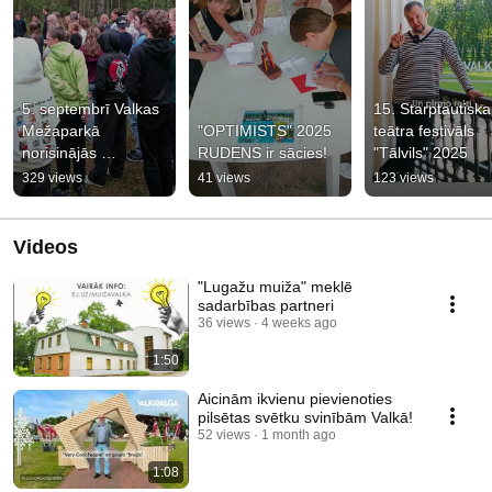
5. septembrī Valkas 
15. Starptautiskai
Mežaparkā 
"OPTIMISTS" 2025 
teātra festivāls 
norisinājās 
RUDENS ir sācies!
"Tālvils" 2025
izglītojošs pasākums 
329 views
41 views
123 views
Meža diena 2025. 🌲
Videos
"Lugažu muiža" meklē
sadarbības partneri
36 views
4 weeks ago
1:50
Aicinām ikvienu pievienoties
pilsētas svētku svinībām Valkā!
52 views
1 month ago
1:08