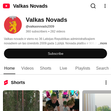
Valkas Novads
Valkas Novads
@valkasnovads2009
360 subscribers
•
282 videos
Valkas novads ir viens no 36 Latvijas Republikas administratīvajiem 
novadiem un tas izveidots 2009.gada 1.jūlijā. Novada platība ir 906,8 km². 
...more
Subscribe
Home
Videos
Shorts
Live
Playlists
Search
Shorts