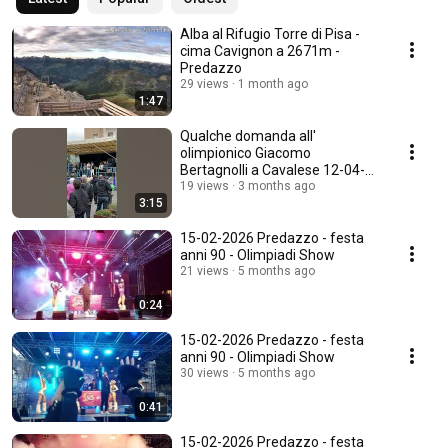
Alba al Rifugio Torre di Pisa -
cima Cavignon a 2671m -
Predazzo
29 views
1 month ago
1:47
Qualche domanda all'
olimpionico Giacomo
Bertagnolli a Cavalese 12-04-
2026
19 views
3 months ago
3:15
15-02-2026 Predazzo - festa
anni 90 - Olimpiadi Show
21 views
5 months ago
0:24
15-02-2026 Predazzo - festa
anni 90 - Olimpiadi Show
30 views
5 months ago
0:41
15-02-2026 Predazzo - festa