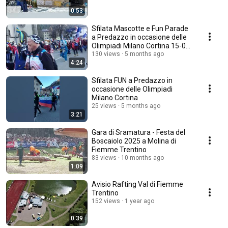
0:53
Sfilata Mascotte e Fun Parade
a Predazzo in occasione delle
Olimpiadi Milano Cortina 15-02-
2026
130 views
5 months ago
4:24
Sfilata FUN a Predazzo in
occasione delle Olimpiadi
Milano Cortina
25 views
5 months ago
3:21
Gara di Sramatura - Festa del
Boscaiolo 2025 a Molina di
Fiemme Trentino
83 views
10 months ago
1:09
Avisio Rafting Val di Fiemme
Trentino
152 views
1 year ago
0:39