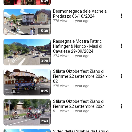
6:39
Desmontegada dele Vache a
Predazzo 06/10/2024
778 views
1 year ago
15:38
Rassegna e Mostra Fattrici
Haflinger & Norico - Masi di
Cavalese 29/09/2024
274 views
1 year ago
3:20
Sfilata Oktoberfest Ziano di
Fiemme 22 settembre 2024 -
02
275 views
1 year ago
8:25
Sfilata Oktoberfest Ziano di
Fiemme 22 settembre 2024
511 views
1 year ago
2:43
Video della Ciclabile da Lago di