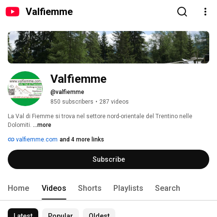
Valfiemme
Valfiemme
@valfiemme
850 subscribers
•
287 videos
La Val di Fiemme si trova nel settore nord-orientale del Trentino nelle 
Dolomiti. 
...more
valfiemme.com
and 4 more links
Subscribe
Home
Videos
Shorts
Playlists
Search
Latest
Popular
Oldest