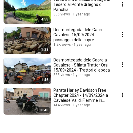
Tesero al Ponte di legno di
Panchià
306 views
1 year ago
4:58
Desmontegada dele Caore
Cavalese 15/09/2024 -
passaggio delle capre
1.2K views
1 year ago
1:28
Desmontegada dele Caore a
Cavalese - Sfilata Trattor Orsi
15/09/2024 - Trattori d' epoca
535 views
1 year ago
1:46
Parata Harley Davidson Free
Chapter 2024 - 14/09/2024 a
Cavalese Val di Fiemme in
Trentino
414 views
1 year ago
10:40