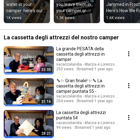
water in your 
you leave them in 
Jammed in Frost 
camper: here's our 
your camper or 
Here's How We Fi
filtration system - 
remove them 
It
1K views
1.3K views
1.6K views
#vacanzelandia
immediately? 👀 - 
#vacanzelandia
La cassetta degli attrezzi del nostro camper
La grande PESATA della
cassetta degli attrezzi in
camper
vacanzelandia - Marzia e Lorenzo Travel Blogge
253 views
Streamed 1 year ago
33:35
🔧✨ Gran finale! ✨🔧 La
cassetta degli attrezzi in
camper puntata 55 -
vacanzelandia - Marzia e Lorenzo Travel Blogge
204 views
Streamed 1 year ago
31:16
La cassetta degli attrezzi
puntata 54
vacanzelandia - Marzia e Lorenzo Travel Blogge
99 views
Streamed 1 year ago
28:21