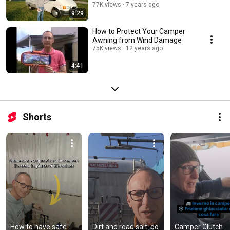
77K views
7 years ago
9:29
How to Protect Your Camper
Awning from Wind Damage
75K views
12 years ago
4:41
Shorts
How to have safe 
Dirt and road salt: do 
Camper Clutch 