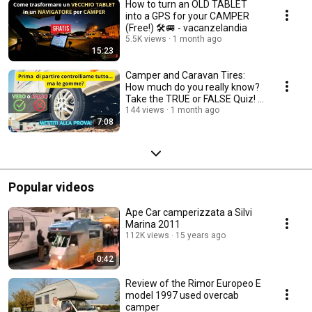
How to turn an OLD TABLET
into a GPS for your CAMPER
(Free!) 🛠️🚐 - vacanzelandia
5.5K views
1 month ago
15:23
Camper and Caravan Tires:
How much do you really know?
Take the TRUE or FALSE Quiz! -
#vacanzelandia
144 views
1 month ago
7:08
Popular videos
Ape Car camperizzata a Silvi
Marina 2011
112K views
15 years ago
0:42
Review of the Rimor Europeo E
model 1997 used overcab
camper