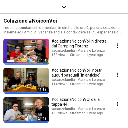
Colazione #NoiconVoi
I nostri appuntamenti domenicali in diretta alle ore 9, per una colazione
insieme agli Amici di Vacanzelandia a condividere saluti, esperienze di
viaggio in camper, caravan e tenda e stare insieme #vacanzelandia
#colazioneNoiconVoi in diretta
#diretta #camper #colazione #noiconvoi
dal Camping Florenz
vacanzelandia - Marzia e Lorenzo Travel Blogge
182 views
Streamed 1 year ago
27:51
#colazioneNoiconVoi i nostri
auguri pasquali "in anticipo"
vacanzelandia - Marzia e Lorenzo Travel Blogge
114 views
Streamed 1 year ago
41:19
#colazioneNoiconVOI dalla
tappa 44
vacanzelandia - Marzia e Lorenzo Travel Blogge
153 views
Streamed 1 year ago
24:48