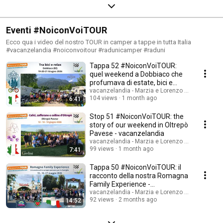
Eventi #NoiconVoiTOUR
Ecco qua i video del nostro TOUR in camper a tappe in tutta Italia
#vacanzelandia #noiconvoitour #radunicamper #raduni
Tappa 52 #NoiconVoiTOUR:
quel weekend a Dobbiaco che
profumava di estate, bici e
amicizia
vacanzelandia - Marzia e Lorenzo Travel Blogge
104 views
1 month ago
6:41
Stop 51 #NoiconVoiTOUR: the
story of our weekend in Oltrepò
Pavese - vacanzelandia
vacanzelandia - Marzia e Lorenzo Travel Blogge
99 views
1 month ago
7:41
Tappa 50 #NoiconVoiTOUR: il
racconto della nostra Romagna
Family Experience -
#vacanzelandia
vacanzelandia - Marzia e Lorenzo Travel Blogge
92 views
2 months ago
14:52