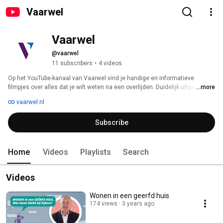
Vaarwel
Vaarwel
@vaarwel
11 subscribers
•
4 videos
Op het YouTube-kanaal van Vaarwel vind je handige en informatieve 
filmpjes over alles dat je wilt weten na een overlijden. Duidelijk uitgelegd en 
...more
direct toepasbaar. Hoe doe je aangifte erfbelasting? Wat is een verklaring 
vaarwel.nl
van erfrecht? Hoe ga je om met verdeling van de erfenis en wie zijn de 
erfgenamen? 
Subscribe
Home
Videos
Playlists
Search
Videos
Wonen in een geerfd huis
174 views
3 years ago