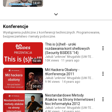
14:41
Konferencje
Wystąpienia publiczne z konferencji technicznych. Programowanie,
bezpieczeństwo i tematy poboczne.
This is (s)hell - uroki
rozdawania kont shellowych
(Security BSIDES '14)
Jakub 'unknow' Mrugalski (UW-TEAM.org)
10K views
11 years ago
53:49
Mit Hackera Obalony -
tKonferencja 2011
Jakub 'unknow' Mrugalski (UW-TEAM.org)
9.9K views
14 years ago
50:43
Niestandardowe Metody
Ataków na Strony Internetowe |
Noc Informatyka 2012
Jakub 'unknow' Mrugalski (UW-TEAM.org)
4.9K views
14 years ago
31:27