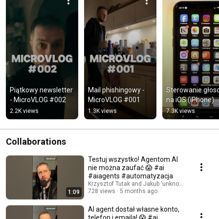
Piątkowy newsletter 
Mail phishingowy - 
Sterowanie głos
- MicroVLOG #002
MicroVLOG #001
na iOS (iPhone)
2.2K views
1.3K views
7.3K views
Collaborations
Testuj wszystko! Agentom AI
nie można zaufać 😱 #ai
#aiagents #automatyzacja
Krzysztof Tutak and Jakub 'unknow' Mrugalski 
728 views
5 months ago
1:09
AI agent dostał własne konto,
telefon i emaila! 😱 #ai