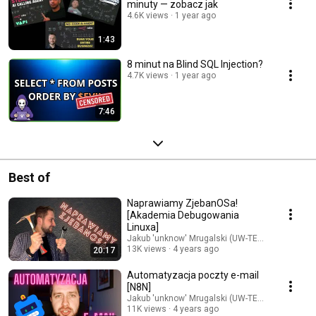
minuty — zobacz jak
4.6K views
1 year ago
1:43
8 minut na Blind SQL Injection?
4.7K views
1 year ago
7:46
Best of
Naprawiamy ZjebanOSa!
[Akademia Debugowania
Linuxa]
Jakub 'unknow' Mrugalski (UW-TEAM.org)
13K views
4 years ago
20:17
Automatyzacja poczty e-mail
[N8N]
Jakub 'unknow' Mrugalski (UW-TEAM.org)
11K views
4 years ago