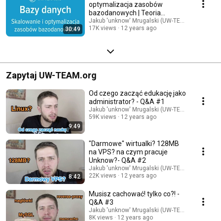
optymalizacja zasobów
bazodanowych | Teoria
Administracji Serwerami
Jakub 'unknow' Mrugalski (UW-TEAM.org)
17K views
12 years ago
30:49
Zapytaj UW-TEAM.org
Od czego zacząć edukację jako
administrator? - Q&A #1
Jakub 'unknow' Mrugalski (UW-TEAM.org)
59K views
12 years ago
9:49
"Darmowe" wirtualki? 128MB
na VPS? na czym pracuje
Unknow?- Q&A #2
Jakub 'unknow' Mrugalski (UW-TEAM.org)
22K views
12 years ago
8:42
Musisz cachować! tylko co?! -
Q&A #3
Jakub 'unknow' Mrugalski (UW-TEAM.org)
8K views
12 years ago