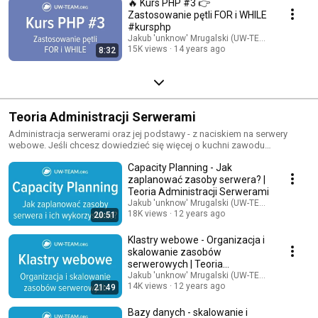
🔥 Kurs PHP #3 👉
Zastosowanie pętli FOR i WHILE
#kursphp
Jakub 'unknow' Mrugalski (UW-TEAM.org)
15K views
14 years ago
8:32
Teoria Administracji Serwerami
Administracja serwerami oraz jej podstawy - z naciskiem na serwery
webowe. Jeśli chcesz dowiedzieć się więcej o kuchni zawodu
administratora serwerów, to ta seria jest właśnie dla Ciebie. Opowiemy
Capacity Planning - Jak
między innymi o tym, jak efektywnie planować, budować, wykorzystywać
i optymalizować posiadaną infrastrukturę - od klastrów, przez bazy
zaplanować zasoby serwera? |
danych, macierze dyskowe oraz partycje. Dowiesz się również tego, jak
Teoria Administracji Serwerami
działają serwery DNS, poczty e-mail i co nieco o zagadnieniach
Jakub 'unknow' Mrugalski (UW-TEAM.org)
dotyczących konfiguracji systemów operacyjnych Linux na serwerach.
18K views
12 years ago
20:51
Podsumowując, Jakub 'unknow' Mrugalski opowie o wszystkim, co
chciałbyś wiedzieć o administracji serwerami, ale bałeś się zapytać. :)
Klastry webowe - Organizacja i
skalowanie zasobów
serwerowych | Teoria
Administracji Serwerami
Jakub 'unknow' Mrugalski (UW-TEAM.org)
14K views
12 years ago
21:49
Bazy danych - skalowanie i