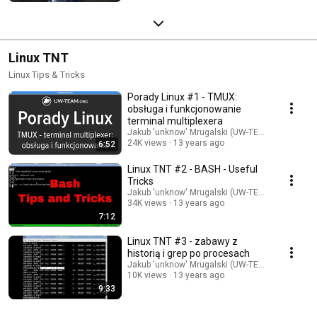
Linux TNT
Linux Tips & Tricks
Porady Linux #1 - TMUX:
obsługa i funkcjonowanie
terminal multiplexera
Jakub 'unknow' Mrugalski (UW-TEAM.org)
24K views
13 years ago
6:52
Linux TNT #2 - BASH - Useful
Tricks
Jakub 'unknow' Mrugalski (UW-TEAM.org)
34K views
13 years ago
7:12
Linux TNT #3 - zabawy z
historią i grep po procesach
Jakub 'unknow' Mrugalski (UW-TEAM.org)
10K views
13 years ago
9:33