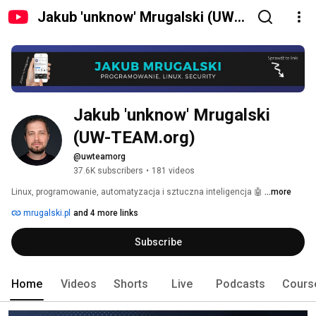
Jakub 'unknow' Mrugalski (UW-
TEAM.org)
Jakub 'unknow' Mrugalski 
(UW-TEAM.org)
@uwteamorg
37.6K subscribers
•
181 videos
Linux, programowanie, automatyzacja i sztuczna inteligencja 🤖 
...more
mrugalski.pl
and 4 more links
Subscribe
Home
Videos
Shorts
Live
Podcasts
Cours