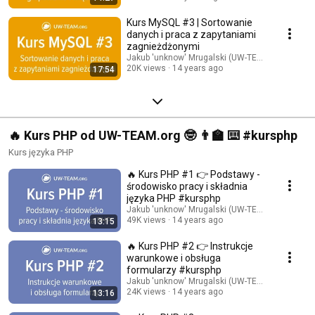
Kurs MySQL #3 | Sortowanie
danych i praca z zapytaniami
zagnieżdżonymi
Jakub 'unknow' Mrugalski (UW-TEAM.org)
20K views
14 years ago
17:54
🔥 Kurs PHP od UW-TEAM.org 🤓 👨‍🏫 ⌨️ #kursphp
Kurs języka PHP
🔥 Kurs PHP #1 👉 Podstawy -
środowisko pracy i składnia
języka PHP #kursphp
Jakub 'unknow' Mrugalski (UW-TEAM.org)
49K views
14 years ago
13:15
🔥 Kurs PHP #2 👉 Instrukcje
warunkowe i obsługa
formularzy #kursphp
Jakub 'unknow' Mrugalski (UW-TEAM.org)
24K views
14 years ago
13:16