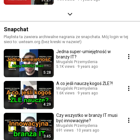
Snapchat
Playlista ta zawiera archiwalne nagrania ze snapchata. Mój login w tej
sieci to: uwteam.org (bez kreski w nazwie!)
Jedna super-umiejętność w
branży IT?
Mrugalski Przemyślenia
5.1K views
9 years ago
5:28
A co jeśli nauczę kogoś ŹLE?!
Mrugalski Przemyślenia
1.6K views
9 years ago
4:29
Czy wszystko w branży IT musi
być innowacyjne?
Mrugalski Przemyślenia
691 views
10 years ago
3:45