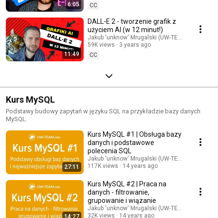
6:05
CC
DALL-E 2 - tworzenie grafik z
użyciem AI (w 12 minut!)
Jakub 'unknow' Mrugalski (UW-TEAM.org)
59K views
3 years ago
11:49
CC
Kurs MySQL
Podstawy budowy zapytań w języku SQL na przykładzie bazy danych
MySQL.
Kurs MySQL #1 | Obsługa bazy
danych i podstawowe
polecenia SQL
Jakub 'unknow' Mrugalski (UW-TEAM.org)
117K views
14 years ago
27:11
Kurs MySQL #2 | Praca na
danych - filtrowanie,
grupowanie i wiązanie
Jakub 'unknow' Mrugalski (UW-TEAM.org)
32K views
14 years ago
14:27