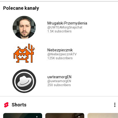
Polecane kanały
Mrugalski Przemyślenia
@UWTEAMorgSnapchat
1.5K subscribers
Niebezpiecznik
@NiebezpiecznikTV
125K subscribers
uwteamorgEN
@uwteamorgEN
250 subscribers
Shorts