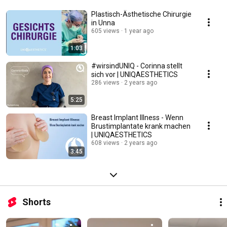
Plastisch-Ästhetische Chirurgie
in Unna
605 views
1 year ago
1:03
#wirsindUNIQ - Corinna stellt
sich vor | UNIQAESTHETICS
286 views
2 years ago
5:25
Breast Implant Illness - Wenn
Brustimplantate krank machen
| UNIQAESTHETICS
608 views
2 years ago
3:45
Shorts