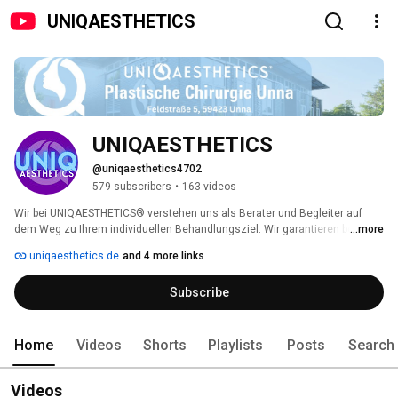
UNIQAESTHETICS
UNIQAESTHETICS
@uniqaesthetics4702
579 subscribers
•
163 videos
Wir bei UNIQAESTHETICS® verstehen uns als Berater und Begleiter auf 
dem Weg zu Ihrem individuellen Behandlungsziel. Wir garantieren bestens 
...more
ausgebildetes Fachpersonal, das sich um Ihre Bedürfnisse und Ihr 
uniqaesthetics.de
and 4 more links
Wohlbefinden kümmert. 
Subscribe
Home
Videos
Shorts
Playlists
Posts
Search
Videos