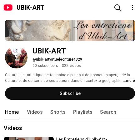
UBIK-ART
UBIK-ART
@ubik-artvirtuelecriture4329
60 subscribers
•
322 videos
Culturelle et artistique cette chaîne a pour but de donner un aperçu de la 
Culture et de certains de ses acteurs dans un contexte géographique 
...more
particulier. En partenariat avec les éditions Ubik-Art, Jean-Claude Rivière et 
le groupe "VIRTUEL-écriture" vous proposent un espace dédié à la 
Subscribe
littérature et l'Art sous toutes ses formes. Les auteurs présents dans les 
cahiers "VIRTUEL-écriture/Sylvie Chastain" y trouveront un prolongement à 
leurs publications. 
Home
Videos
Shorts
Playlists
Search
Videos
Les Entretiens d'Ubik-Art -