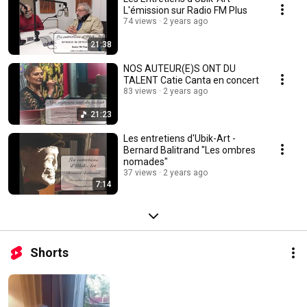
L'émission sur Radio FM Plus
74 views
2 years ago
21:38
NOS AUTEUR(E)S ONT DU
TALENT Catie Canta en concert
83 views
2 years ago
21:23
Les entretiens d'Ubik-Art -
Bernard Balitrand "Les ombres
nomades"
37 views
2 years ago
7:14
Shorts