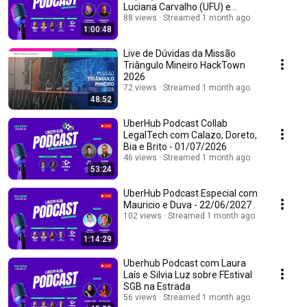
Luciana Carvalho (UFU) e
Roberto Lopes (S4
88 views
Streamed 1 month ago
1:00:48
Suprimentos)
Live de Dúvidas da Missão
Triângulo Mineiro HackTown
2026
72 views
Streamed 1 month ago
48:52
UberHub Podcast Collab
LegalTech com Calazo, Doreto,
Bia e Brito - 01/07/2026
46 views
Streamed 1 month ago
53:24
UberHub Podcast Especial com
Mauricio e Duva - 22/06/2027
102 views
Streamed 1 month ago
1:14:29
Uberhub Podcast com Laura
Laís e Silvia Luz sobre FEstival
SGB na Estrada
56 views
Streamed 1 month ago