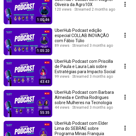
Oliveira da Agro10X
120 views
Streamed 2 months ago
1:00:46
UberHub Podcast edição
especial COLLAB INOVAÇÃO
com Fábio Túlio
89 views
Streamed 3 months ago
1:05:20
UberHub Podcast com Priscilla
de Paula e Laura Laís sobre
Estratégias para Impacto Social
99 views
Streamed 3 months ago
43:43
UberHub Podcast com Barbara
Almeida e Cinthia Rodrigues
sobre Mulheres na Tecnologia
44 views
Streamed 3 months ago
55:35
UberHub Podcast com Elder
Lima do SEBRAE sobre
Programa Minas Franquia