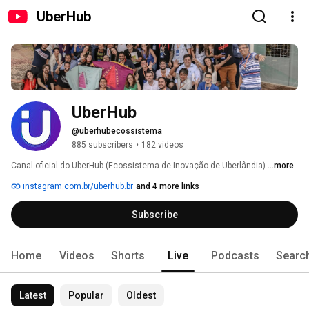
UberHub
UberHub
@uberhubecossistema
885 subscribers
•
182 videos
Canal oficial do UberHub (Ecossistema de Inovação de Uberlândia) 
...more
instagram.com.br/uberhub.br
and 4 more links
Subscribe
Home
Videos
Shorts
Live
Podcasts
Searc
Latest
Popular
Oldest