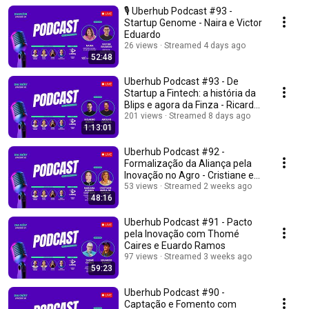
🎙️ Uberhub Podcast #93 -
Startup Genome - Naira e Victor
Eduardo
26 views
Streamed 4 days ago
52:48
Uberhub Podcast #93 - De
Startup a Fintech: a história da
Blips e agora da Finza - Ricardo
e Adolfo
201 views
Streamed 8 days ago
1:13:01
Uberhub Podcast #92 -
Formalização da Aliança pela
Inovação no Agro - Cristiane e
Mariana
53 views
Streamed 2 weeks ago
48:16
Uberhub Podcast #91 - Pacto
pela Inovação com Thomé
Caires e Euardo Ramos
97 views
Streamed 3 weeks ago
59:23
Uberhub Podcast #90 -
Captação e Fomento com