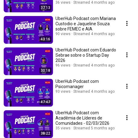
36 views
Streamed 4 months ago
37:13
UberHub Podcast com Mariana
Custodio e Jaqueline Souza
sobre FEMEC e AIA
90 views
Streamed 4 months ago
43:16
UberHub Podcast com Eduardo
Sebrae sobre o Startup Day
2026
96 views
Streamed 4 months ago
30:18
UberHub Podcast com
Psicomanager
93 views
Streamed 4 months ago
47:47
UberHub Podcast com
Acadêmia de Líderes de
Comunidades - 02/03/2026
35 views
Streamed 5 months ago
38:22