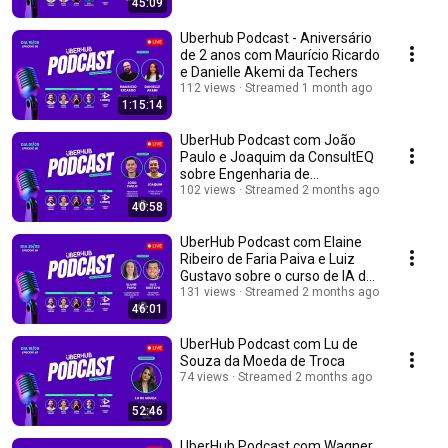
45:09
Uberhub Podcast - Aniversário
de 2 anos com Maurício Ricardo
e Danielle Akemi da Techers
112 views
Streamed 1 month ago
1:15:14
UberHub Podcast com João
Paulo e Joaquim da ConsultEQ
sobre Engenharia de
Aprovação
102 views
Streamed 2 months ago
40:58
UberHub Podcast com Elaine
Ribeiro de Faria Paiva e Luiz
Gustavo sobre o curso de IA da
UFU
131 views
Streamed 2 months ago
46:01
UberHub Podcast com Lu de
Souza da Moeda de Troca
74 views
Streamed 2 months ago
52:46
UberHub Podcast com Wagner