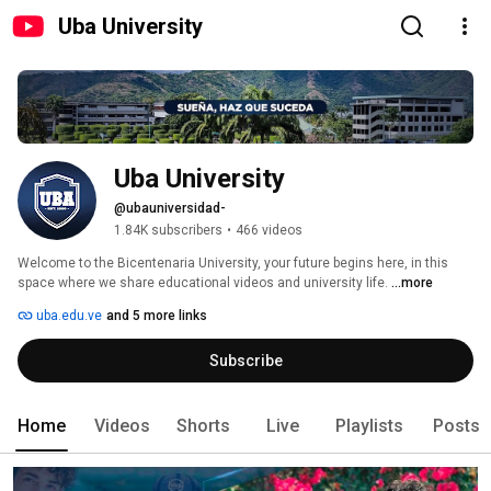
Uba University
Uba University
@ubauniversidad-
1.84K subscribers
•
466 videos
Welcome to the Bicentenaria University, your future begins here, in this 
space where we share educational videos and university life. 
...more
uba.edu.ve
and 5 more links
Subscribe
Home
Videos
Shorts
Live
Playlists
Posts