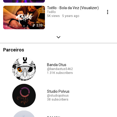
Txéllo - Bola da Vez (Visualizer)
Txéllo
5K views
5 years ago
2:33
Parceiros
Banda Otus
@bandaotus5462
1.31K subscribers
Studio Polvus
@studiopolvus
38 subscribers