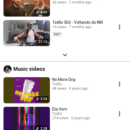
42 views
7 months ago
4:00
Txéllo 360 - Voltando do INR
14 views
7 months ago
360°
21:14
Music videos
No More Drip
Txéllo
48 views
6 years ago
3:24
Ela Vem
Txéllo
274 views
5 years ago
2:28