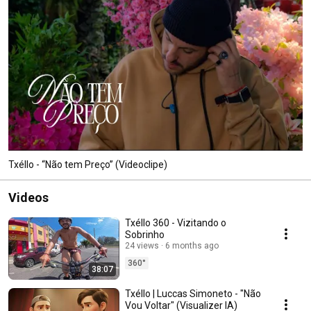
Txéllo - “Não tem Preço” (Videoclipe)
Videos
Txéllo 360 - Vizitando o
Sobrinho
24 views
6 months ago
360°
38:07
Txéllo | Luccas Simoneto - "Não
Vou Voltar" (Visualizer IA)