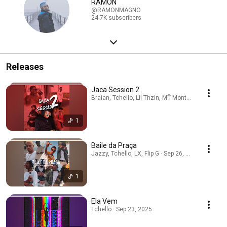
RAMON
@RAMONMAGNO
24.7K subscribers
Releases
Jaca Session 2
Braian, Tchello, Lil Thzin, MŤ Montoani · Sep 27,
1
Baile da Praça
Jazzy, Tchello, LX, Flip G · Sep 26, 2025
1
Ela Vem
Tchello · Sep 23, 2025