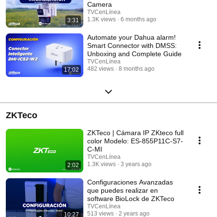
Camera
TVCenLínea
1.3K views
6 months ago
3:31
Automate your Dahua alarm!
Smart Connector with DMSS:
Unboxing and Complete Guide
TVCenLínea
482 views
8 months ago
17:02
ZKTeco
ZKTeco | Cámara IP ZKteco full
color Modelo: ES-855P11C-S7-
C-MI
TVCenLínea
1.3K views
3 years ago
2:02
Configuraciones Avanzadas
que puedes realizar en
software BioLock de ZKTeco
TVCenLínea
513 views
2 years ago
10:27