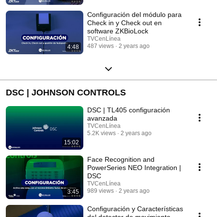
Configuración del módulo para
Check in y Check out en
software ZKBioLock
TVCenLínea
487 views
2 years ago
4:48
DSC | JOHNSON CONTROLS
DSC | TL405 configuración
avanzada
TVCenLínea
5.2K views
2 years ago
15:02
Face Recognition and
PowerSeries NEO Integration |
DSC
TVCenLínea
989 views
2 years ago
3:45
Configuración y Características
del detector de movimiento