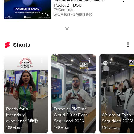
PG9872 | DSC
TVCenLínea
541 views
2 years ago
2:04
Shorts
Ready for a 
Discover BioTime 
legendary 
Cloud 2.0 at Expo 
We are at Expo 
experience?🏯🐉
Seguridad 2026
Seguridad 2026!
158 views
148 views
304 views