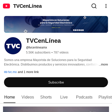
TVCenLínea
TVCenLínea
@tvcenlineamx
5.56K subscribers
•
787 videos
Somos una empresa Mayorista de Soluciones para la Seguridad 
Electrónica. Distribuimos productos y servicios innovadores, confiables y 
...more
altamente competitivos. Estamos comprometidos en hacer de nuestro 
tvc.mx
and 1 more link
México, un país más seguro. 
Subscribe
Home
Videos
Shorts
Live
Podcasts
Playlist