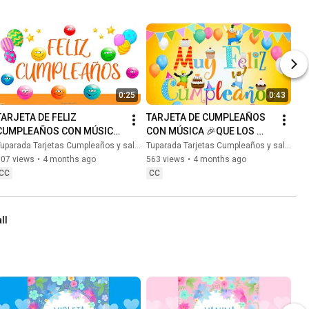
0:25
0:43
TARJETA DE FELIZ 
TARJETA DE CUMPLEAÑOS 
CUMPLEAÑOS CON MÚSICA 
CON MÚSICA 🎉QUE LOS 
🎉QUE LOS CUMPLAS FELIZ 
CUMPLAS FELIZ DIVERTIDO 
uparada Tarjetas Cumpleaños y saludos
Tuparada Tarjetas Cumpleaños y saludos
#felizcumpleaños #felizdia
#felizcumpleaños #felizdia
807 views
•
4 months ago
563 views
•
4 months ago
CC
CC
ll