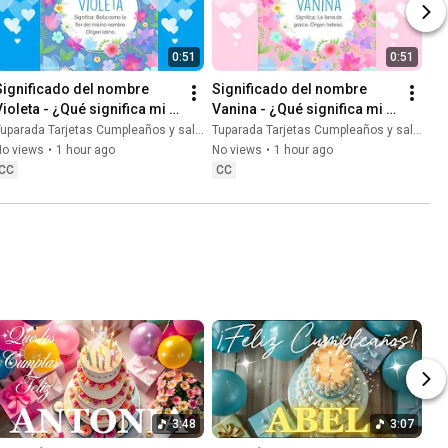
0:51
0:51
Significado del nombre 
Significado del nombre 
Violeta - ¿Qué significa mi 
Vanina - ¿Qué significa mi 
nombre Violeta? 
nombre Vanina? 
uparada Tarjetas Cumpleaños y saludos
Tuparada Tarjetas Cumpleaños y saludos
#nombreVioleta #Violeta
#nombreVanina #Vanina
No views
•
1 hour ago
No views
•
1 hour ago
CC
CC
3:48
3:07