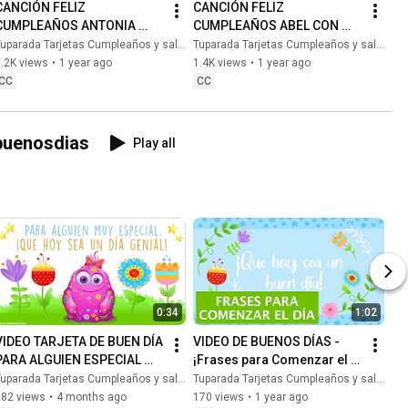
CANCIÓN FELIZ 
CANCIÓN FELIZ 
CUMPLEAÑOS ANTONIA 
CUMPLEAÑOS ABEL CON 
CON NOMBRE - HAPPY 
NOMBRE - HAPPY BIRTHDAY 
uparada Tarjetas Cumpleaños y saludos
Tuparada Tarjetas Cumpleaños y saludos
BIRTHDAY ANTONIA! 
ABEL! #Abel 
.2K views
•
1 year ago
1.4K views
•
1 year ago
#Antonia 
#canciondecumpleaños
CC
CC
#canciondecumpleaños
buenosdias
Play all
0:34
1:02
VIDEO TARJETA DE BUEN DÍA 
VIDEO DE BUENOS DÍAS - 
PARA ALGUIEN ESPECIAL 
¡Frases para Comenzar el 
#buenosdias #tarjetas
Día! - FELIZ DÍA 
uparada Tarjetas Cumpleaños y saludos
Tuparada Tarjetas Cumpleaños y saludos
#buenosdias 
282 views
•
4 months ago
170 views
•
1 year ago