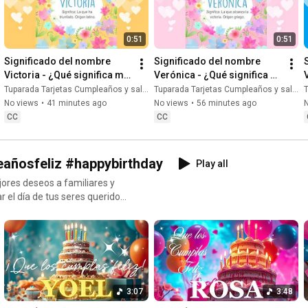
#nombresdeniño
propios #nombresfemeninos
0:51
0:51
Significado del nombre 
Significado del nombre 
Victoria - ¿Qué significa mi 
Verónica - ¿Qué significa mi 
nombre Victoria? 
nombre Verónica? 
Tuparada Tarjetas Cumpleaños y saludos
Tuparada Tarjetas Cumpleaños y saludos
T
#nombreVictoria #Victoria
#nombreVerónica 
No views
•
41 minutes ago
No views
•
56 minutes ago
#Verónica
CC
CC
añosfeliz #happybirthday
Play all
ores deseos a familiares y
 los nombres de los
 nombres que quieres que
ica de cumpleaños feliz,
3:07
3:48
 spanish, Happy Birthday with