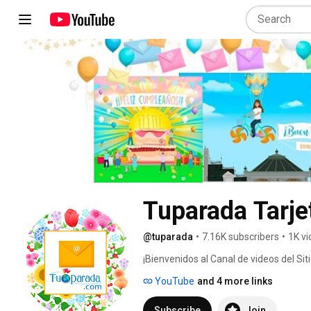
Tuparada Tarje
@tuparada
•
7.16K subscribers
•
1K v
¡Bienvenidos al Canal de videos del Si
Tuparada.com! 
YouTube
and 4 more links
Subscribe
Join