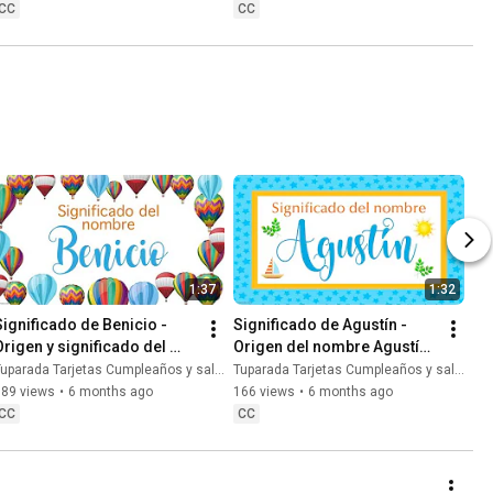
#frasesmotivadoras
CC
CC
1:37
1:32
Significado de Benicio - 
Significado de Agustín - 
Origen y significado del 
Origen del nombre Agustín 
nombre Benicio 
#significadodeagustín 
uparada Tarjetas Cumpleaños y saludos
Tuparada Tarjetas Cumpleaños y saludos
#significadodebenicio 
#significadodenombres
189 views
•
6 months ago
166 views
•
6 months ago
#Benicio
CC
CC