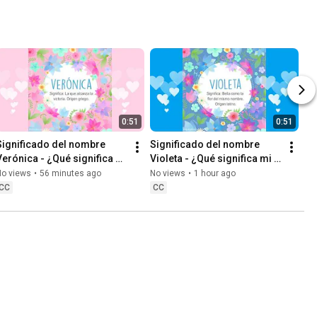
AMISTAD! #sanvalentin
  #felizdia 
0:51
0:51
Significado del nombre 
Significado del nombre 
Verónica - ¿Qué significa mi 
Violeta - ¿Qué significa mi 
nombre Verónica? 
nombre Violeta? 
No views
•
56 minutes ago
No views
•
1 hour ago
#nombreVerónica 
#nombreVioleta #Violeta
CC
CC
#Verónica