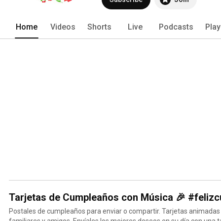
Home
Videos
Shorts
Live
Podcasts
Play
Tarjetas de Cumpleaños con Música 🎉 #feliz
Postales de cumpleaños para enviar o compartir. Tarjetas animadas para el cumpleaños de
familiares y amigos. Envíales los mejores deseos en su día con una tarjeta que siempre