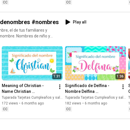
CC
CC
dodenombres #nombres
Play all
a nombre. Nombres de niño y
partir los
as
a niñas, nombres de mujer,
res, nombres para el futuro
 nombres más elegidos,
1:31
1:36
Meaning of Christian - 
Significado de Delfina - 
nombres #nombres
Name Christian 
Nombre Delfina 
turamama #nombresdeniños
#meaningofchristian 
#significadodedelfina 
Tuparada Tarjetas Cumpleaños y saludos
Tuparada Tarjetas Cumpleaños y saludos
T
#Christian
#significadodenombres
172 views
•
6 months ago
182 views
•
6 months ago
e haber variaciones según el
CC
CC
2rlbFlb0Fh4o6cgXdWegSQ/join