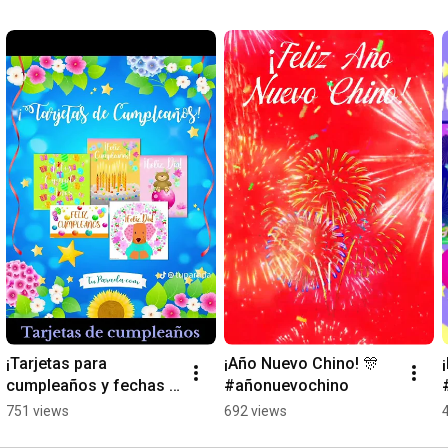
¡Tarjetas para 
¡Año Nuevo Chino! 🎊 
cumpleaños y fechas 
#añonuevochino
especiales! 🎊 
751 views
692 views
#cumpleaños #felizdía