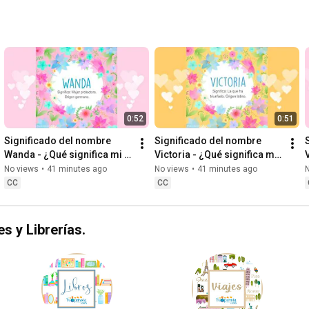
0:52
0:51
Significado del nombre 
Significado del nombre 
Wanda - ¿Qué significa mi 
Victoria - ¿Qué significa mi 
nombre Wanda? 
nombre Victoria? 
No views
•
41 minutes ago
No views
•
41 minutes ago
#nombreWanda #Wanda
#nombreVictoria #Victoria
CC
CC
s y Librerías.