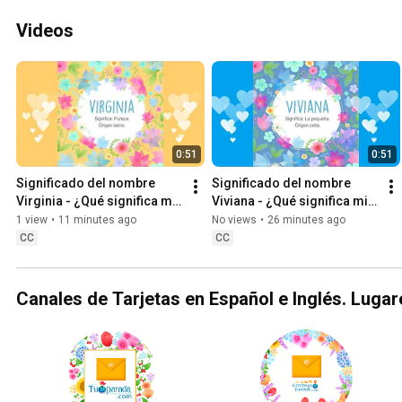
#cumpleaños
Videos
0:51
0:51
Significado del nombre 
Significado del nombre 
Virginia - ¿Qué significa mi 
Viviana - ¿Qué significa mi 
nombre Virginia? 
nombre Viviana? 
1 view
•
11 minutes ago
No views
•
26 minutes ago
#nombreVirginia #Virginia
#nombreViviana #Viviana
CC
CC
Canales de Tarjetas en Español e Inglés. Lugare