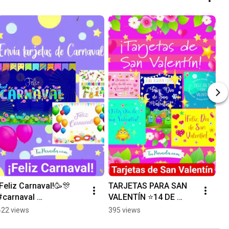
¡Feliz Carnaval!🥳🎊 
TARJETAS PARA SAN 
#carnaval 
VALENTÍN ⭐14 DE 
#carnaval2026
FEBRERO ¡DÍA DEL 
422 views
395 views
AMOR Y LA 