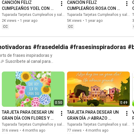
CANCIÓN FELIZ 
CANCIÓN FELIZ 
eodecumpleañosfeliz
CUMPLEAÑOS YOEL CON 
CUMPLEAÑOS ROSA CON 
ay
NOMBRE - HAPPY BIRTHDAY 
NOMBRE - HAPPY BIRTHDAY 
Tuparada Tarjetas Cumpleaños y saludos
Tuparada Tarjetas Cumpleaños y saludos
T
#felizcumpleaños #ecards
YOEL! #Yoel 
ROSA! #Rosa 
2K views
•
1 year ago
5K views
•
1 year ago
3
#canciondecumpleaños
#canciondecumpleaños
CC
CC
ivadoras #frasedeldia #frasesinspiradoras #
rts de frases inspiradoras y
al
aludos, pensamientos
nosdias #buenosdíasparati
0:50
0:49
#felizdia #felizdiahoy
TARJETA PARA DESEAR UN 
TARJETA PARA DESEAR UN 
GRAN DÍA CON FLORES Y 
GRAN DÍA 🎉ABRAZO 
MENSAJE #buenosdias 
GRANDE #buenosdias 
Tuparada Tarjetas Cumpleaños y saludos
Tuparada Tarjetas Cumpleaños y saludos
T
#frasesinspiradoras
#frasesinspiradoras
316 views
•
4 months ago
77 views
•
4 months ago