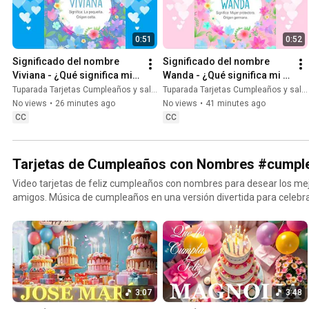
#quesignificaminombre #significadodenombres #nombresdeniña 
#significadodenombresparabebes #tarjetas #tuparada #nombres
0:51
0:52
#felizdia #quésignifica #origendelnombre #nombresparabebés
Significado del nombre 
Significado del nombre 
Viviana - ¿Qué significa mi 
Wanda - ¿Qué significa mi 
nombre Viviana? 
nombre Wanda? 
Tuparada Tarjetas Cumpleaños y saludos
Tuparada Tarjetas Cumpleaños y saludos
#nombreViviana #Viviana
#nombreWanda #Wanda
No views
•
26 minutes ago
No views
•
41 minutes ago
CC
CC
Tarjetas de Cumpleaños con Nombres #cumple
Video tarjetas de feliz cumpleaños con nombres para desear los mej
amigos. Música de cumpleaños en una versión divertida para celebrar el día de tus seres queridos.
Haz que este momento sea inolvidable. Tarjetas de cumpleaños con
cumpleañeros y cumpleañeras. Puedes escribir en comentarios los
agreguemos. 🎉 Suscríbete al canal para recibir las novedades:
https://www.youtube.com/@tuparada Visita nuestro nuevo canal en inglés:
@HappyBirthdayandHolidays Tarjetas de feliz cumpleaños con nombres, Tarjetas de cumpleaños
con nombre, feliz cumpleaños, feliz cumpleaños con el nombre, mús
3:07
3:48
música de cumpleaños feliz, Happy Birthday, Happy Birthday Song in
names, feliz cumple con nombres. #tarjetadecumpleaños #nombres #tarjetas