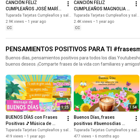
CANCIÓN FELIZ 
CANCIÓN FELIZ 
#tarjetasdefelizcumpleaños #cumpleaños #felizcumpleaños #vid
CUMPLEAÑOS JOSÉ MARÍA 
CUMPLEAÑOS MAGNOLIA 
#músicadefelizcumpleaños #nombre #felizcumple #felizcumpledia #happybirthd
CON NOMBRE - HAPPY 
CON NOMBRE - HAPPY 
Tuparada Tarjetas Cumpleaños y saludos
Tuparada Tarjetas Cumpleaños y saludos
#happybirthdaytoyou #happybirthdaysong #musicadecumpleaños 
BIRTHDAY JOSE MARIA! 
BIRTHDAY MAGNOLIA! 
2.9K views
•
1 year ago
2.4K views
•
1 year ago
#tarjetadecumpleaños #postales #happybirthdaywishes
#JoséMaría #cumpleaños
#Magnolia 
CC
CC
#felizcumpleaños
PENSAMIENTOS POSITIVOS PARA TI #frasesmot
Buenos días, pensamientos positivos para todos los días.Youtubesho
buenos deseos. ¡Comparte frases de la vida con familiares y amigos!🎉 Suscríbete al canal para
recibir siempre las novedades: https://www.youtube.com/@tuparada Visita nuestro nuevo can
en inglés: @HappyBirthdayandHolidays Frases, frases positivas, frases para pensar, motivación
personal, frases motivadoras, reflexiones, mensajes de buen día, s
positivos. #pensamientos #buendia #frasespositivas #frasesinspiradoras
#pensamientospositivos #frasesparareflexionar #reflexiones #bue
#musicaendirecto #musicalofi #musicaparameditar #lofi #músicasuave #buenosdias #saludos
1:25
1:54
#buenasondas #emocionespositivas #frasesmotivadoras #postales 
#emocionespositivas
BUENOS DÍAS con Frases 
Buenos Días, frases 
Positivas 🎵Música de 
positivas #buenosdias 
fondo #buenosdias #parati 
#frasesinspiradoras
Tuparada Tarjetas Cumpleaños y saludos
Tuparada Tarjetas Cumpleaños y saludos
😉
419 views
•
1 year ago
477 views
•
6 months ago