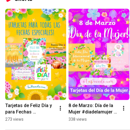
Tarjetas de Feliz Día y 
8 de Marzo: Día de la 
para Fechas 
Mujer #diadelamujer 
Especiales! #felizdia 
#8m
273 views
338 views
#buendia 