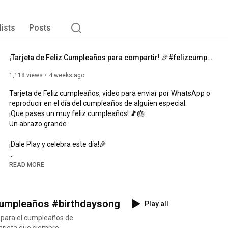
lists
Posts
¡Tarjeta de Feliz Cumpleaños para compartir! 🎉#felizcumpleaños #cumpleaños #felizcumple
1,118 views
4 weeks ago
Tarjeta de Feliz cumpleaños, video para enviar por WhatsApp o 
reproducir en el día del cumpleaños de alguien especial. 

¡Que pases un muy feliz cumpleaños! 🎵🎂 

Un abrazo grande. 

¡Dale Play y celebra este día!🎉 

Suscríbete al canal para recibir siempre las novedades: 
READ MORE
https://www.youtube.com/@tuparada
También puedes visitar nuestro canal en inglés: 
cumpleaños #birthdaysong
Play all
https://www.youtube.com/@HappyBirthda...
Tarjeta de cumpleaños, postales, ecards, feliz cumpleaños, 