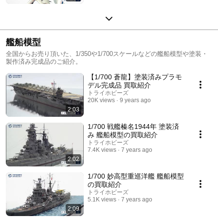
艦船模型
全国からお売り頂いた、1/350や1/700スケールなどの艦船模型や塗装・
製作済み完成品のご紹介。
【1/700 蒼龍】塗装済みプラモ
デル完成品 買取紹介
トライホビーズ
20K views
9 years ago
2:03
1/700 戦艦榛名1944年 塗装済
み 艦船模型の買取紹介
トライホビーズ
7.4K views
7 years ago
2:02
1/700 妙高型重巡洋艦 艦船模型
の買取紹介
トライホビーズ
5.1K views
7 years ago
2:09