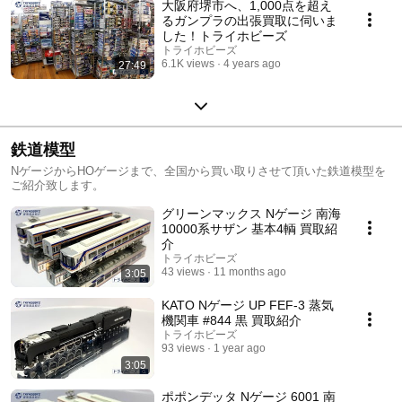
大阪府堺市へ、1,000点を超え
るガンプラの出張買取に伺いま
した！トライホビーズ
トライホビーズ
6.1K views
4 years ago
27:49
鉄道模型
NゲージからHOゲージまで、全国から買い取りさせて頂いた鉄道模型を
ご紹介致します。
グリーンマックス Nゲージ 南海
10000系サザン 基本4輌 買取紹
介
トライホビーズ
43 views
11 months ago
3:05
KATO Nゲージ UP FEF-3 蒸気
機関車 #844 黒 買取紹介
トライホビーズ
93 views
1 year ago
3:05
ポポンデッタ Nゲージ 6001 南