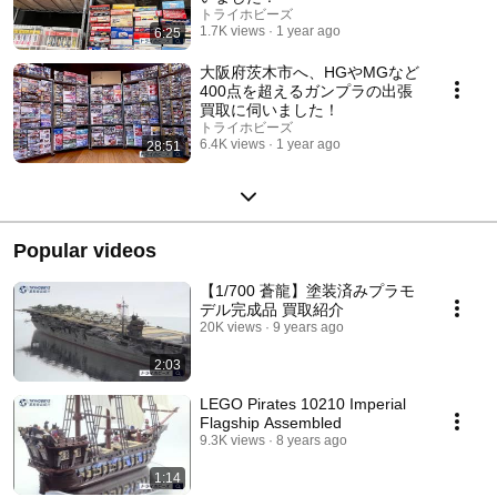
トライホビーズ
1.7K views
1 year ago
6:25
大阪府茨木市へ、HGやMGなど
400点を超えるガンプラの出張
買取に伺いました！
トライホビーズ
6.4K views
1 year ago
28:51
Popular videos
【1/700 蒼龍】塗装済みプラモ
デル完成品 買取紹介
20K views
9 years ago
2:03
LEGO Pirates 10210 Imperial
Flagship Assembled
9.3K views
8 years ago
1:14