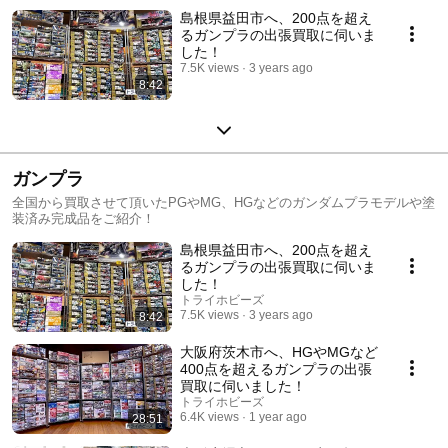
島根県益田市へ、200点を超え
るガンプラの出張買取に伺いま
した！
7.5K views
3 years ago
8:42
ガンプラ
全国から買取させて頂いたPGやMG、HGなどのガンダムプラモデルや塗
装済み完成品をご紹介！
島根県益田市へ、200点を超え
るガンプラの出張買取に伺いま
した！
トライホビーズ
7.5K views
3 years ago
8:42
大阪府茨木市へ、HGやMGなど
400点を超えるガンプラの出張
買取に伺いました！
トライホビーズ
6.4K views
1 year ago
28:51