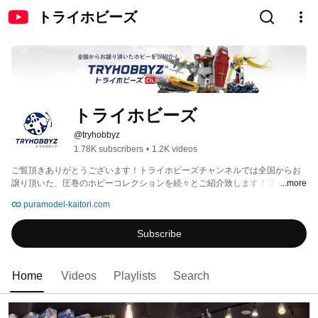
トライホビーズ
トライホビーズ
@tryhobbyz
1.78K subscribers
•
1.2K videos
ご覧頂きありがとうございます！トライホビーズチャンネルでは全国からお
譲り頂いた、圧巻のホビーコレクションを続々とご紹介致します！プラモデ
...more
ルや模型、ミニカーやガレージキットをはじめ、鉄道模型やレゴ、フィギュ
puramodel-kaitori.com
アや完成作品など、貴重なコレクションが目白押しです。 
Subscribe
Home
Videos
Playlists
Search