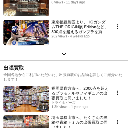
6 views
11 days ago
1:30
東京都豊島区より、HGガンダ
ムTHE ORIGIN展 Editionなど、
300点を超えるガンプラを買取
させていただきました！
262 views
4 weeks ago
6:03
出張買取
全国各地からご利用いただいた、出張買取のお品物を詳しくご紹介いた
します！
福岡県直方市へ、2000点を超え
るプラモデルやフィギュアの出
張買取に伺いました！
トライホビーズ
1.3K views
1 year ago
4:13
埼玉県狭山市へ、たくさんの黒
箱や青箱トミカの出張買取に伺
いました！