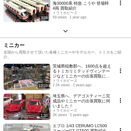
海30000系 特急 こうや 登場時
4両 買取紹介
トライホビーズ
59 views
1 year ago
3:05
ミニカー
全国から買取させて頂いた各種ミニカーやモデルカー、トミカをご紹
介。
茨城県稲敷郡へ、1600点を超え
るトミカリミテッドヴィンテー
ジなどミニカーの出張買取に伺
いました！
トライホビーズ
2.2K views
2 years ago
13:03
埼玉県へ、デアゴスティーニ完
成品やミニカーの出張買取に伺
いました！
トライホビーズ
2K views
5 years ago
1:30
エブロ 1/43 CERUMO LC500
スーパーGT GT500 買取紹介