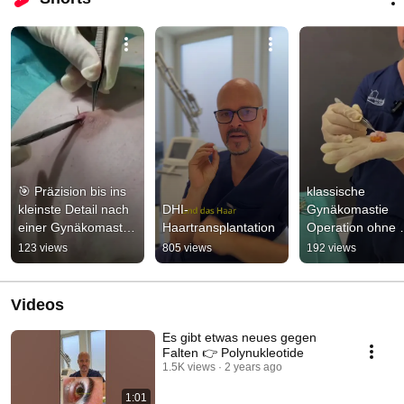
🎯 Präzision bis ins 
klassische 
kleinste Detail nach 
DHI-
Gynäkomastie 
einer Gynäkomastie-
Haartransplantation
Operation ohne 
OP
Liposuktion 🫶
123 views
805 views
192 views
Videos
Es gibt etwas neues gegen
Falten 👉 Polynukleotide
1.5K views
2 years ago
1:01