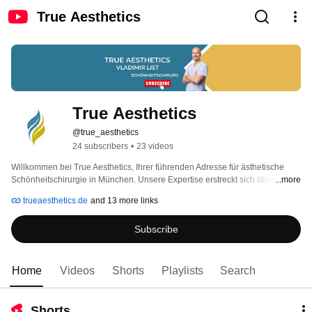
True Aesthetics
True Aesthetics
@true_aesthetics
24 subscribers
•
23 videos
Willkommen bei True Aesthetics, Ihrer führenden Adresse für ästhetische 
Schönheitschirurgie in München. Unsere Expertise erstreckt sich über ein 
...more
breites Spektrum an innovativen Verfahren, um Ihre natürliche Schönheit 
trueaesthetics.de
and 13 more links
hervorzuheben und Ihr Lebensgefühl positiv zu beeinflussen. 
Subscribe
Home
Videos
Shorts
Playlists
Search
Shorts