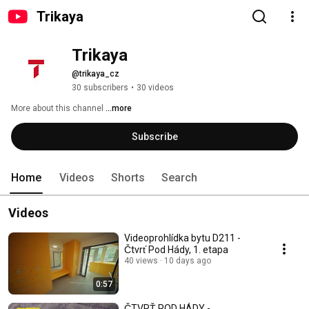
Trikaya
Trikaya
@trikaya_cz
30 subscribers
•
30 videos
More about this channel
...more
Subscribe
Home
Videos
Shorts
Search
Videos
Videoprohlídka bytu D211 -
Čtvrť Pod Hády, 1. etapa
40 views
10 days ago
0:57
ČTVRŤ POD HÁDY -