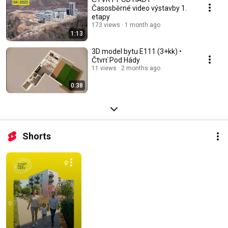
Časosběrné video výstavby 1.
etapy
173 views
1 month ago
1:13
3D model bytu E111 (3+kk) •
Čtvrť Pod Hády
11 views
2 months ago
0:38
Shorts