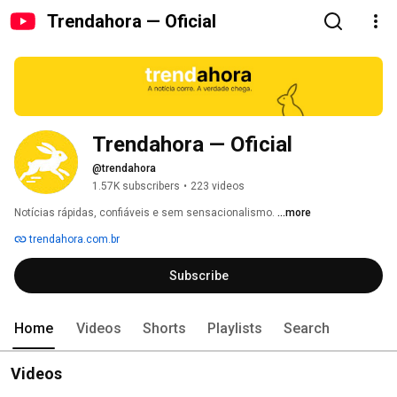
Trendahora — Oficial
Trendahora — Oficial
@trendahora
1.57K subscribers
•
223 videos
Notícias rápidas, confiáveis e sem sensacionalismo. 
...more
trendahora.com.br
Subscribe
Home
Videos
Shorts
Playlists
Search
Videos