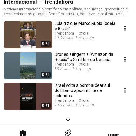
Internacional — Trendahora
Notícias internacionais com foco em política, segurança, geopolítica e
acontecimentos globais. Conteúdo rápido, confiável e explicado de
forma clara.
Lula diz que Marco Rubio “odeia
o Brasil”
Trendahora — Oficial
1.6K views
2 days ago
0:22
Drones atingem a “Amazon da
Rússia” a 2 mil km da Ucrânia
Trendahora — Oficial
5K views
2 days ago
0:22
Israel volta a bombardear sul
do Líbano após morte de
soldados
Trendahora — Oficial
2.6K views
3 days ago
0:21
Library