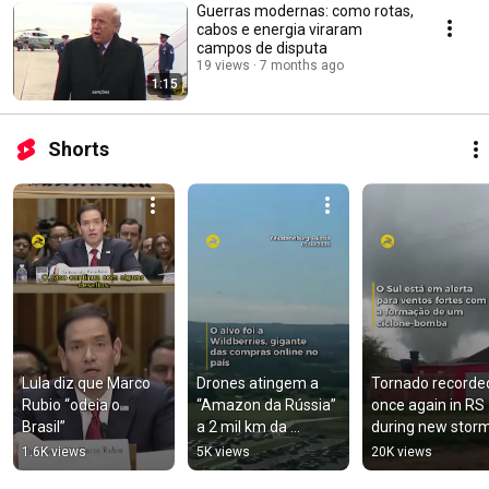
Guerras modernas: como rotas,
cabos e energia viraram
campos de disputa
19 views
7 months ago
1:15
Shorts
Lula diz que Marco 
Drones atingem a 
Tornado recorded
Rubio “odeia o 
“Amazon da Rússia” 
once again in RS 
Brasil”
a 2 mil km da 
during new stor
Ucrânia
1.6K views
5K views
20K views