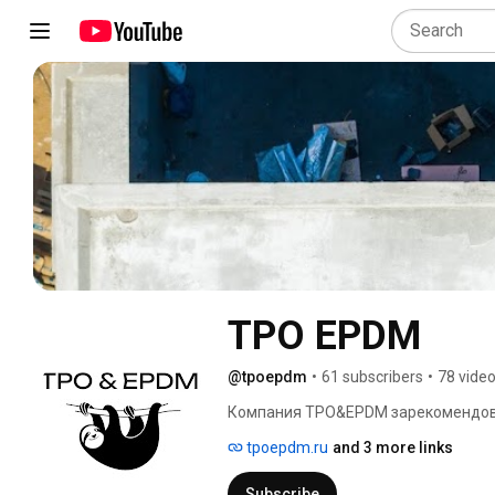
TPO EPDM
@tpoepdm
•
61 subscribers
•
78 vide
Компания TPO&EPDM зарекомендова
tpoepdm.ru
and 3 more links
Subscribe