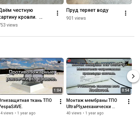
Даём честную 
Пруд теряет воду
картину кровли.  
901 views
Поиск протечек: 
753 views
Вакуум‑тест + 
«Изотест» 
#гидроизоляция 
#поискпротечек
1:04
0:54
Огнезащитная ткань ТПО 
Монтаж мембраны ТПО 
VespaSAVE.
UltraPly,механически 
закрепляемая кровельная 
34 views
•
1 year ago
40 views
•
1 year ago
система, по каменной вате 
Rockwool.