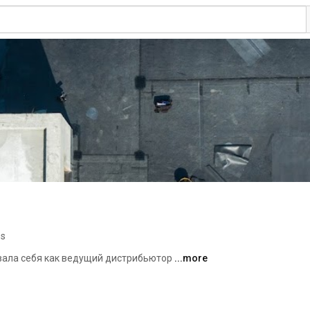
os
ла себя как ведущий дистрибьютор 
...more