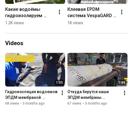
Какие водоёмы 
Клеевая EPDM 
гидроизолируем 
система VespaGARD 
ЭПДМ? 
балкона 
1.2K views
1K views
#гидроизоляция 
#гидроизоляция 
#vespagard 
#VespaGARD #epdm 
#строительстводоём
#кровляподключ 
Videos
а  #строительстпруда
#tpo&epdm
1:05
1:49
Гидроизоляция водоемов 
Откуда берутся наши 
ЭПДМ мембраной  
ЭПДМ мембраны 
VespaGARD / ВеспаГАРД
VespaGARD и почему мы 
68 views
•
3 months ago
67 views
•
3 months ago
так уверены в их 
качестве?