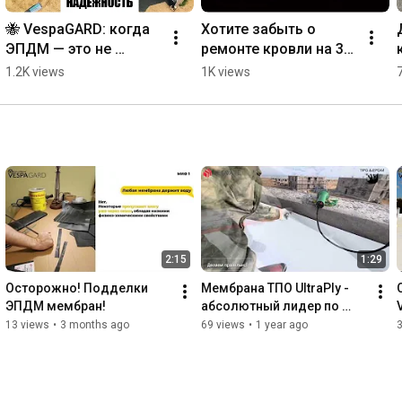
🐝 VespaGARD: когда 
Хотите забыть о 
ЭПДМ — это не 
ремонте кровли на 30 
просто мембрана, а 
лет? #гидроизоляция 
1.2K views
1K views
продуманная 
#тпомембрана 
система.
#плоскаякровля 
#монтажкровли
2:15
1:29
Осторожно! Подделки 
Мембрана ТПО UltraPly - 
ЭПДМ мембран!
абсолютный лидер по 
долговечности на рынке 
13 views
•
3 months ago
69 views
•
1 year ago
кровельных мембран ТПО 
и ПВХ.