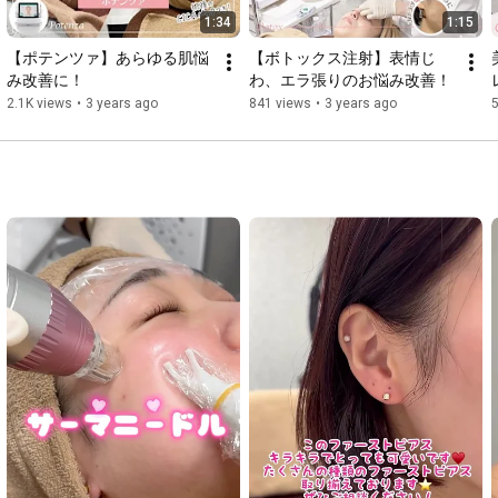
1:34
1:15
【ポテンツァ】あらゆる肌悩
【ボトックス注射】表情じ
み改善に！
わ、エラ張りのお悩み改善！
2.1K views
•
3 years ago
841 views
•
3 years ago