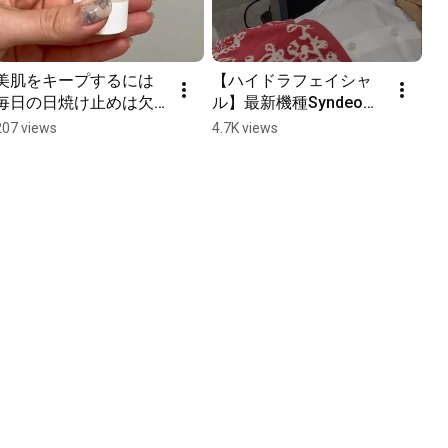
美肌をキープするには
【ハイドラフェイシャ
毎日の日焼け止めは欠
ル】最新機種Syndeo導
かせません。適量をし
入
207 views
4.7K views
っかり塗ってください
ね☺️