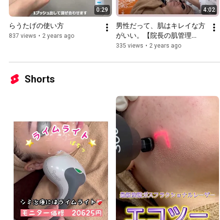
0:29
4:02
らうたげの使い方
男性だって、肌はキレイな方
がいい。【院長の肌管理
837 views
•
2 years ago
Day】
335 views
•
2 years ago
Shorts