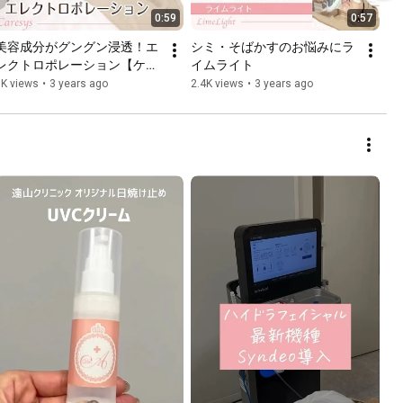
0:59
0:57
美容成分がグングン浸透！エ
シミ・そばかすのお悩みにラ
レクトロポレーション【ケア
イムライト
シス】
5K views
•
3 years ago
2.4K views
•
3 years ago