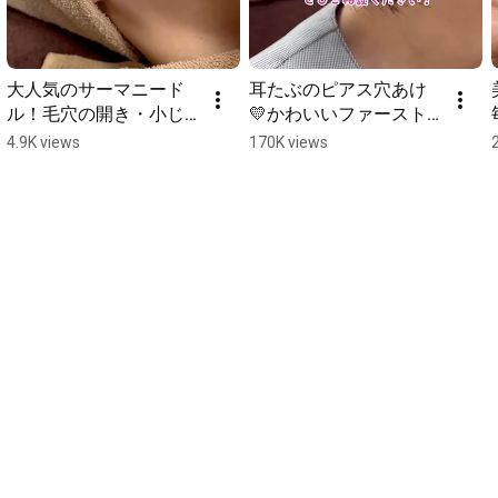
大人気のサーマニード
耳たぶのピアス穴あけ
ル！毛穴の開き・小じ
💛かわいいファースト
わ・肌のくすみが気に
ピアスご用意してます
4.9K views
170K views
なる方におすすめ
☺️#ピアス #ピアッシン
グ