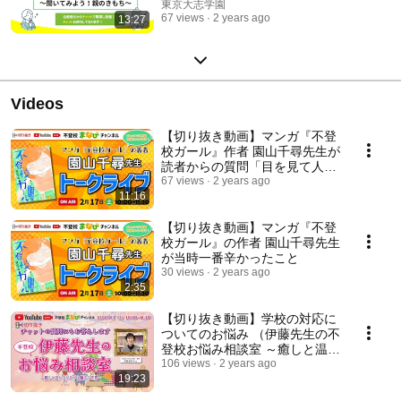
東京大志学園
67 views
2 years ago
13:27
Videos
【切り抜き動画】マンガ『不登
校ガール』作者 園山千尋先生が
読者からの質問「目を見て人と
話すことができない…」お悩み
67 views
2 years ago
11:16
に答えました！
【切り抜き動画】マンガ『不登
校ガール』の作者 園山千尋先生
が当時一番辛かったこと
30 views
2 years ago
2:35
【切り抜き動画】学校の対応に
ついてのお悩み （伊藤先生の不
登校お悩み相談室 ～癒しと温か
さが広がる魔法の空間～ 不登校
106 views
2 years ago
19:23
まなびチャンネル）