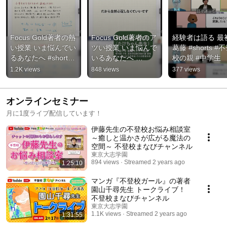
Focus Gold著者の熱
Focus Gold著者のア
経験者は語る 最
い授業 いま悩んでい
ツい授業 いま悩んで
葛藤 #shorts #
るあなたへ #shorts 
いるあなたへ 
校の親 #中学生
#中学生 #将来の夢 #
#shorts #中学生 #高
1.2K views
848 views
377 views
不登校の親  
校受験 #不登校の親 
#youtubelive
#youtubelive
オンラインセミナー
月に1度ライブ配信しています！
伊藤先生の不登校お悩み相談室
～癒しと温かさが広がる魔法の
空間～ 不登校まなびチャンネル
東京大志学園
894 views
Streamed 2 years ago
1:25:10
マンガ『不登校ガール』の著者
園山千尋先生 トークライブ！
不登校まなびチャンネル
東京大志学園
1.1K views
Streamed 2 years ago
1:31:55