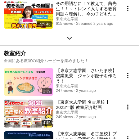
その用語なに！？教えて、茜先
生！！～トレンド入りする教育
用語を理解し、今の子どもたち
を取り巻く最新教育を知ろう！
東京大志学園
615 views
Streamed 2 years ago
1:29:46
～ 不登校まなびチャンネル
教室紹介
全国にある教室の紹介ムービーを集めました！
【東京大志学園 さいたま校】
授業風景 ジャンボ餃子を作ろ
う！
東京大志学園
247 views
2 years ago
2:39
【東京大志学園 名古屋校 】
2023年版 教室紹介動画
東京大志学園
249 views
2 years ago
4:48
【東京大志学園 名古屋校】プ
ロジェクト学習紹介「時代を走