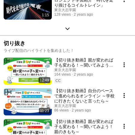
り抜けるコイルトレイン」
東京大志学園
128 views
2 years ago
1:15
切り抜き
ライブ配信のハイライトを集めました！
【切り抜き動画】親が変われば
子も変わる！～聞いてみよう！
親のきもち～
東京大志学園
164 views
2 years ago
12:49
CC
【切り抜き動画】自分のペース
で進められるオンライン ～学校
に行きたくないと言ったら～
東京大志学園
86 views
2 years ago
11:23
【切り抜き動画】親が変われば
子も変わる！～聞いてみよう！
親のきもち～