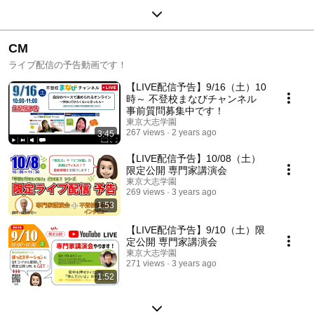
CM
ライブ配信の予告動画です！
【LIVE配信予告】9/16（土）10
時～ 不登校まなびチャンネル
事前質問募集中です！
東京大志学園
267 views
2 years ago
3:45
【LIVE配信予告】10/08（土）
限定公開 専門家講演会
東京大志学園
269 views
3 years ago
1:53
【LIVE配信予告】9/10（土）限
定公開 専門家講演会
東京大志学園
271 views
3 years ago
1:52