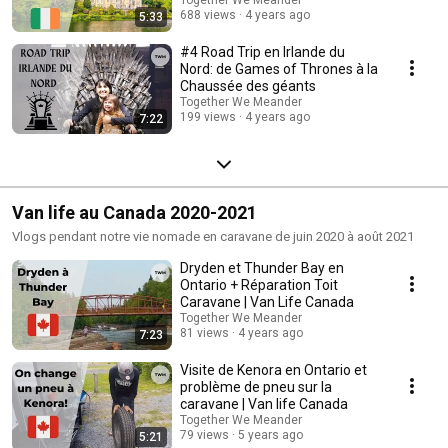
688 views
4 years ago
5:33
#4 Road Trip en Irlande du
Nord: de Games of Thrones à la
Chaussée des géants
Together We Meander
199 views
4 years ago
7:22
Van life au Canada 2020-2021
Vlogs pendant notre vie nomade en caravane de juin 2020 à août 2021
Dryden et Thunder Bay en
Ontario + Réparation Toit
Caravane | Van Life Canada
Together We Meander
81 views
4 years ago
7:23
Visite de Kenora en Ontario et
problème de pneu sur la
caravane | Van life Canada
Together We Meander
79 views
5 years ago
5:21