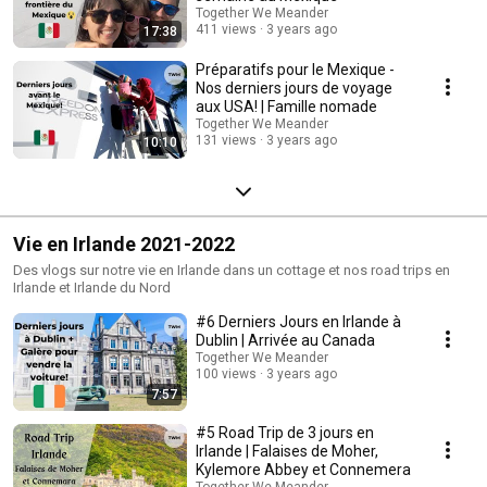
Together We Meander
411 views
3 years ago
17:38
Préparatifs pour le Mexique -
Nos derniers jours de voyage
aux USA! | Famille nomade
Together We Meander
131 views
3 years ago
10:10
Vie en Irlande 2021-2022
Des vlogs sur notre vie en Irlande dans un cottage et nos road trips en
Irlande et Irlande du Nord
#6 Derniers Jours en Irlande à
Dublin | Arrivée au Canada
Together We Meander
100 views
3 years ago
7:57
#5 Road Trip de 3 jours en
Irlande | Falaises de Moher,
Kylemore Abbey et Connemera
Together We Meander