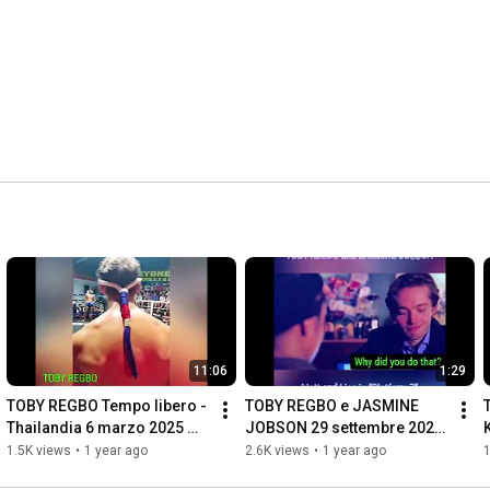
11:06
1:29
TOBY REGBO Tempo libero - 
TOBY REGBO e JASMINE 
Thailandia 6 marzo 2025 
JOBSON 29 settembre 2024 
Rawai Muay Thai (Primo 
Matt e Lisa in "Platform 7" 
1.5K views
•
1 year ago
2.6K views
•
1 year ago
1
combattimento)
(Perché l'hai fatto?)