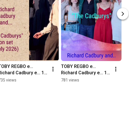
TOBY REGBO e... 
TOBY REGBO e... 
Richard Cadbury e... 17 
Richard Cadbury e... 15 
luglio 2026 "The 
luglio 2026 "The 
735 views
781 views
Cadburys" (Sul set!)
Cadburys" (Nuovo 
progetto!)