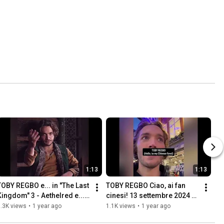
1:13
1:13
TOBY REGBO e... in "The Last 
TOBY REGBO Ciao, ai fan 
Kingdom" 3 - Aethelred e... 
cinesi! 13 settembre 2024 
(Anche... Aethelred a volte 
CHOOSE LOVE - Londra 
.3K views
•
1 year ago
1.1K views
•
1 year ago
soffre!)
(2018 - 2023)