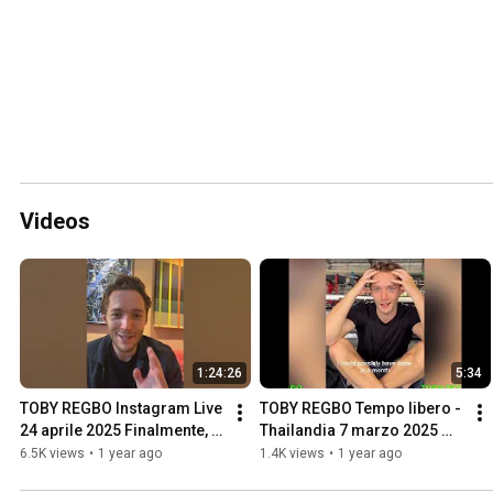
Videos
1:24:26
5:34
TOBY REGBO Instagram Live 
TOBY REGBO Tempo libero - 
24 aprile 2025 Finalmente, 
Thailandia 7 marzo 2025 
una nuova diretta! (Grazie!)
Rawai Muay Thai (Intervista 
6.5K views
•
1 year ago
1.4K views
•
1 year ago
e...)