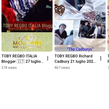
TOBY REGBO ITALIA 
TOBY REGBO Richard 
Blogger 🇮🇹 27 luglio 
Cadbury 21 luglio 2026 
2026 GOOD MORNING 
"The Cadburys" 
574 views
467 views
(Have a beautiful day!)
(Scatola a forma di 
cuore!)