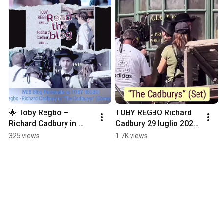
🌟 Toby Regbo – 
TOBY REGBO Richard 
Richard Cadbury in 
Cadbury 29 luglio 2026 
“The Cadburys” 
"The Cadburys" (Set)
325 views
1.7K views
(Coming 2027) 🌟 Blog 
(Link in descrizione)