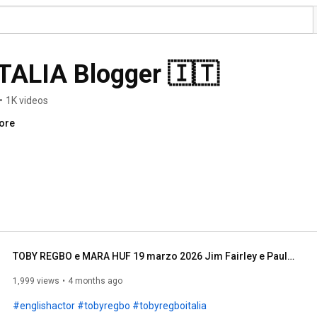
ALIA Blogger 🇮🇹
•
1K videos
more
TOBY REGBO e MARA HUF 19 marzo 2026 Jim Fairley e Paula Mcgillamory ("A Woman of Substance")
1,999 views
4 months ago
#englishactor
#tobyregbo
#tobyregboitalia