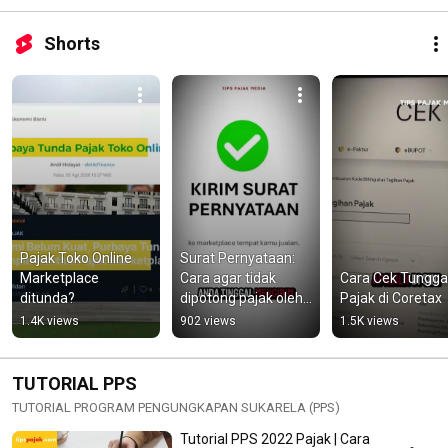
Shorts
Pajak Toko Online 
Surat Pernyataan: 
Marketplace 
Cara agar tidak 
Cara Cek Tungga
ditunda?
dipotong pajak oleh 
Pajak di Coretax
marketplace
1.4K views
902 views
1.5K views
TUTORIAL PPS
TUTORIAL PROGRAM PENGUNGKAPAN SUKARELA (PPS)
Tutorial PPS 2022 Pajak | Cara