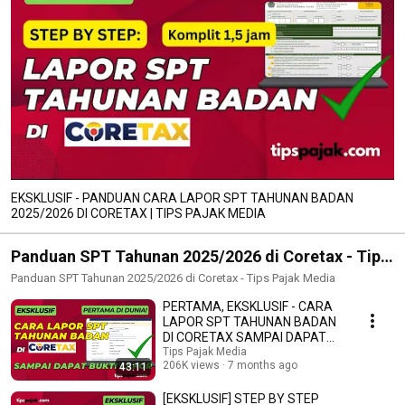
EKSKLUSIF - PANDUAN CARA LAPOR SPT TAHUNAN BADAN
2025/2026 DI CORETAX | TIPS PAJAK MEDIA
Panduan SPT Tahunan 2025/2026 di Coretax - Tips
Pajak Media
Panduan SPT Tahunan 2025/2026 di Coretax - Tips Pajak Media
PERTAMA, EKSKLUSIF - CARA
LAPOR SPT TAHUNAN BADAN
DI CORETAX SAMPAI DAPAT
BUKTI LAPOR | TIPS PAJAK
Tips Pajak Media
206K views
7 months ago
43:11
[EKSKLUSIF] STEP BY STEP