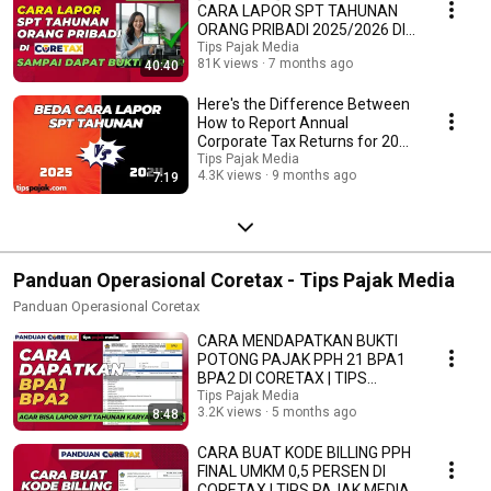
CARA LAPOR SPT TAHUNAN
ORANG PRIBADI 2025/2026 DI
CORETAX- TIPS PAJAK MEDIA
Tips Pajak Media
81K views
7 months ago
40:40
Here's the Difference Between
How to Report Annual
Corporate Tax Returns for 2024
and 2025
Tips Pajak Media
4.3K views
9 months ago
7:19
Panduan Operasional Coretax - Tips Pajak Media
Panduan Operasional Coretax
CARA MENDAPATKAN BUKTI
POTONG PAJAK PPH 21 BPA1
BPA2 DI CORETAX | TIPS
PAJAK MEDIA
Tips Pajak Media
3.2K views
5 months ago
8:48
CARA BUAT KODE BILLING PPH
FINAL UMKM 0,5 PERSEN DI
CORETAX | TIPS PAJAK MEDIA