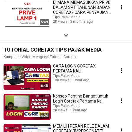
DI MANA MEMASUKKAN PRIVE
DALAM SPT TAHUNAN BADAN
CORETAX? CARA PENYAJIAN
PRIVE
Tips Pajak Media
2K views
3 months ago
5:49
TUTORIAL CORETAX TIPS PAJAK MEDIA
Kumpulan Video Mengenai Tutorial Coretax
CARA LOGIN CORETAX
PERTAMA KALI
Tips Pajak Media
13K views
1 year ago
6:48
Konsep Penting Banget untuk
Login Coretax Pertama Kali
Tips Pajak Media
2K views
1 year ago
4:24
MEMILIH PERAN ROLE DALAM
CORETAX (IMPERSONATE)