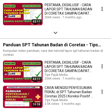
PERTAMA, EKSKLUSIF - CARA
LAPOR SPT TAHUNAN BADAN
DI CORETAX SAMPAI DAPAT
BUKTI LAPOR | TIPS PAJAK
206K views
7 months ago
43:11
Panduan SPT Tahunan Badan di Coretax - Tips
Pajak Media
Kumpulan video panduan, cara dan tutorial lapor spt tahunan badan di
coretax
PERTAMA, EKSKLUSIF - CARA
LAPOR SPT TAHUNAN BADAN
DI CORETAX SAMPAI DAPAT
BUKTI LAPOR | TIPS PAJAK
Tips Pajak Media
206K views
7 months ago
43:11
CARA MENGISI PENYESUAIAN
FISKAL di SPT Tahunan Badan
Coretax 2025 | Koreksi Positif &
Negatif
Tips Pajak Media
3.5K views
3 months ago
16:34