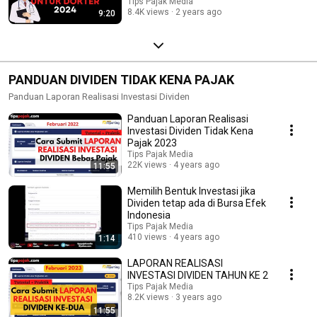
Tips Pajak Media
8.4K views
2 years ago
9:20
PANDUAN DIVIDEN TIDAK KENA PAJAK
Panduan Laporan Realisasi Investasi Dividen
Panduan Laporan Realisasi
Investasi Dividen Tidak Kena
Pajak 2023
Tips Pajak Media
22K views
4 years ago
11:55
Memilih Bentuk Investasi jika
Dividen tetap ada di Bursa Efek
Indonesia
Tips Pajak Media
410 views
4 years ago
1:14
LAPORAN REALISASI
INVESTASI DIVIDEN TAHUN KE 2
Tips Pajak Media
8.2K views
3 years ago
11:55