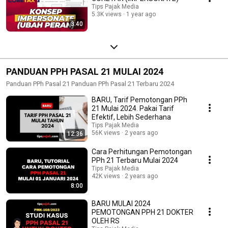
Tips Pajak Media
5.3K views
1 year ago
3:40
PANDUAN PPH PASAL 21 MULAI 2024
Panduan PPh Pasal 21 Panduan PPh Pasal 21 Terbaru 2024
BARU, Tarif Pemotongan PPh
21 Mulai 2024. Pakai Tarif
Efektif, Lebih Sederhana
Tips Pajak Media
56K views
2 years ago
12:36
Cara Perhitungan Pemotongan
PPh 21 Terbaru Mulai 2024
Tips Pajak Media
42K views
2 years ago
8:00
BARU MULAI 2024
PEMOTONGAN PPH 21 DOKTER
OLEH RS