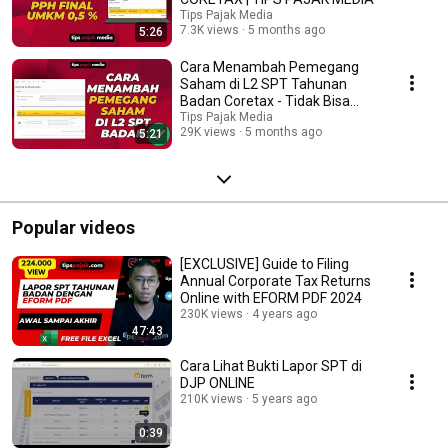
Tips Pajak Media
7.3K views
5 months ago
5:26
Cara Menambah Pemegang
Saham di L2 SPT Tahunan
Badan Coretax - Tidak Bisa
Menambah Pemegang Saham
Tips Pajak Media
29K views
5 months ago
5:21
Popular videos
[EXCLUSIVE] Guide to Filing
Annual Corporate Tax Returns
Online with EFORM PDF 2024
230K views
4 years ago
47:43
Cara Lihat Bukti Lapor SPT di
DJP ONLINE
210K views
5 years ago
0:39