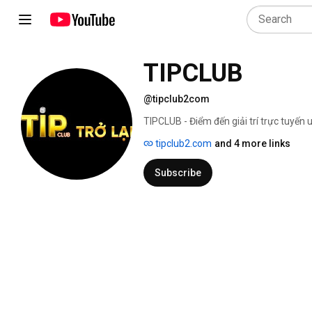
TIPCLUB
@tipclub2com
TIPCLUB - Điểm đến giải trí trực tuyến 
tôi tích hợp đa dạng các phương thức th
tipclub2.com
and 4 more links
tích tắc. Dịch vụ chăm sóc khách hàng 
lúc, mọi nơi. 
Subscribe