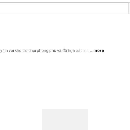
uy tín với kho trò chơi phong phú và đồ họa bắt mắt. Chúng 
...more
anh toán tự động giúp việc nạp và rút tiền diễn ra trong 
chuyên nghiệp hỗ trợ giải đáp mọi thắc mắc của bạn mọi 