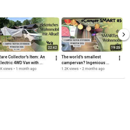
22:42
19:25
Rare Collector's Item: An 
The world's smallest 
Electric 4WD Van with 
campervan? Ingenious 
Camper Registration! (Part 3 
eCamper setup in a Smart 
1K views
•
1 month ago
1.2K views
•
2 months ago
f 3)
car (Part 2 of 3)