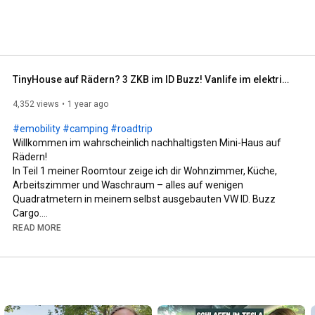
TinyHouse auf Rädern? 3 ZKB im ID Buzz! Vanlife im elektrischen Campervan. Roomtour Teil 1.
4,352 views
1 year ago
#emobility
#camping
#roadtrip
Willkommen im wahrscheinlich nachhaltigsten Mini-Haus auf 
Rädern!

In Teil 1 meiner Roomtour zeige ich dir Wohnzimmer, Küche, 
Arbeitszimmer und Waschraum – alles auf wenigen 
Quadratmetern in meinem selbst ausgebauten VW ID. Buzz 
Cargo.

Nachhaltig, durchdacht, ultraleicht – so geht moderner 
READ MORE
Camper-Ausbau!

[Werbung]

Alle verwendeten Produkte* findet ihr nach Kategorien 
aufgeführt auf meiner Website. Dort gibt es auch wechselnde 