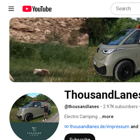
ThousandLanes
@thousandlanes
•
2.97K subscribers
Electric Camping 
...more
thousandlanes.de/impressum
and 
Subscribe