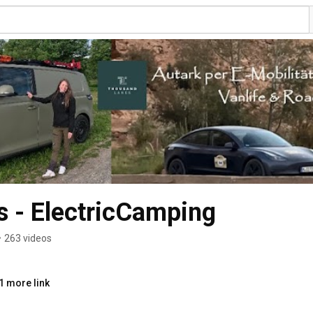
 - ElectricCamping
•
263 videos
1 more link