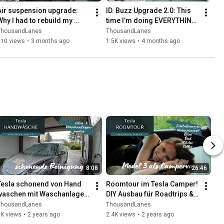
Air suspension upgrade: 
ID. Buzz Upgrade 2.0: This 
Why I had to rebuild my 
time I'm doing EVERYTHING 
AirRide system AGAIN...
differently! 🛠️
ThousandLanes
ThousandLanes
610 views
•
3 months ago
1.5K views
•
4 months ago
8:08
26:46
Tesla schonend von Hand 
Roomtour im Tesla Camper! 
waschen mit Waschanlagen 
DIY Ausbau für Roadtrips & 
Modus. Autowäsche von 
Camping im Model 3.
ThousandLanes
ThousandLanes
Außen.
1K views
•
2 years ago
2.4K views
•
2 years ago