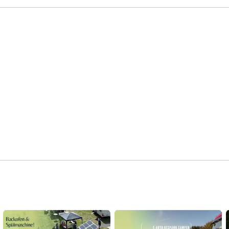
jegliches Reisegepäck, leise Fortbewegung, keine Abgase, 
ce 6*
elektrisch kochen bei Wind+Wetter und auf einer Powerbank 
durchs Land fahren - sogar bis in die Wüste. 

bag*
Ich zeige DIY Lösungen für die Fahrzeugeinrichtung vom PKW 
gungs-
bis zum Camperausbau im Van. WC+Dusche, Solarenergie und 
sserhahn: KitchenBoss*
Wasserspeicher an Bord - so lässt sich Unabhängigkeit leben. 
.to/43rdngx LED Lampe:
Egal ob nur ein paar Tage oder gleich ein ganzes Vanlife.

__________________________________________________
Q Mikrofon: DJI Mic*
#idbuzz
#reisen
#vanlife
#campingcar
#camper
#campervan
to/3EZrRtW Hinweis:
#buzz
#eauto
#offroad
#elektromobilität
#roadtrips
ate-Links. Die Produkte
#campinglife
eser Affiliate-Links, bekomme
e für deinen Support!
utark #eauto #teslamodel