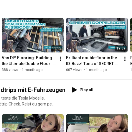
Primus*
/47tvTYo Kochgeschirr:
amzn.to/3OlEwMf Video-
 Stativ: Cullmann*
7cm Ansteck Mikro: Rode
eurer für dich. Kaufst du
11:15
19:59
vision. Du unterstützt mich
Van DIY Flooring: Building 
Brilliant double floor in the 
ationen bieten. Tausend Dank
the Ultimate Double Floor! 
ID. Buzz! Tons of SECRET 
Van Build Part 4
COMPARTMENTS in the 
388 views
•
1 month ago
607 views
•
1 month ago
camper floor
o
adtrips mit E-Fahrzeugen
Play all
ist du gern per
E-Mobilität unterwegs? Ich
__________ (Dieser