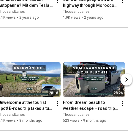
Autopanne? Mit dem Tesla 
highway through Morocco! 
durch Marokko. Autark 
Tesla Road Trip Africa. Part 
ThousandLanes
ThousandLanes
reisen durch Afrika. Teil 12
10
.1K views
•
2 years ago
1.9K views
•
2 years ago
28:18
28:26
Unwelcome at the tourist 
From dream beach to 
pot! E-road trip takes a turn 
weather escape – road trip 
or the worse: Hostility in the 
with the e-camper through 
ThousandLanes
ThousandLanes
otherwise...
Portugal & Spain.
.1K views
•
8 months ago
523 views
•
9 months ago