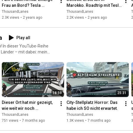
vorbei. Maps von
Frau an Bord? Tesla 
Marokko. Roadtrip mit Tesla 
Roadtrip durch Marokko. 
durch Afrika. Teil 11
ThousandLanes
ThousandLanes
____ 500€ Rabatt bei
Teil 9
2.3K views
•
2 years ago
2.2K views
•
2 years ago
2
ukt zu kaufen und Dir
117832 Outdoor
a
Play all
g. Über folgenden Link*:
! In dieser YouTube-Reihe
ruck-Kompressor: Fortem*
 Länder – mit dabei: mein
zOPY Sandboard: Lospitch*
d ums elektrische Reisen,
Router:
ps://bit.ly/3Qtjbmn
 Allpowers 100W*
.to/49Ppo3H Powerbank:
300*
18:59
25:31
* https://amzn.to/3rXG1bV
Dieser Ort hat mir gezeigt, 
City-Stellplatz Horror: Das 
ps://amzn.to/3XUKXub Wäsche
wie weit wir noch 
habe ich SO nicht erwartet.
s
erbügel: kajkey*
auseinander sind. Zwei 
f
ThousandLanes
ThousandLanes
zn.to/3QrlyGP Toilette:
Welten am Ladestopp.
751 views
•
7 months ago
1.3K views
•
7 months ago
3
* https://amzn.to/3qb45Yt
o/47r7C53 Spülbehälter:
tps://amzn.to/3SWCWo7