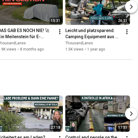
15:31
26:31
DAS GAB ES NOCH NIE! 🚀 
Leicht und platzsparend. 
Ein Meilenstein für E-
Camping Equipment aus 
Mobilität und Vanlife!
Luft. ElectricCamping mit 
ThousandLanes
ThousandLanes
Tesla und ID Buzz.
.9K views
•
8 months ago
1.5K views
•
1 year ago
27:18
17:51
Scheitert es am Laden? 
Control and people on the 