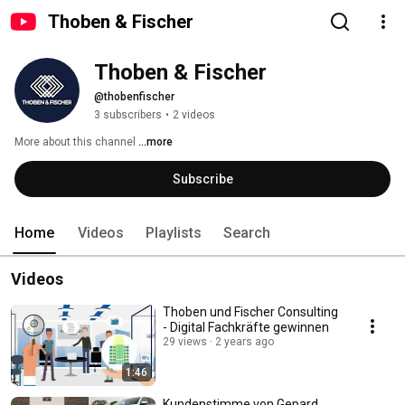
Thoben & Fischer
Thoben & Fischer
@thobenfischer
3 subscribers
•
2 videos
More about this channel
...more
Subscribe
Home
Videos
Playlists
Search
Videos
Thoben und Fischer Consulting
- Digital Fachkräfte gewinnen
29 views
2 years ago
1:46
Kundenstimme von Gepard