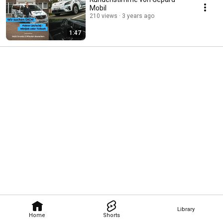
Mobil
210 views
3 years ago
1:47
Library
Home
Shorts