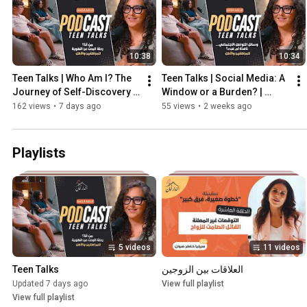
10:38
10:34
Teen Talks | Who Am I? The 
Teen Talks | Social Media: A 
Journey of Self-Discovery | 
Window or a Burden? | 
Episode Four
Episode 3
162 views
•
7 days ago
55 views
•
2 weeks ago
Playlists
5 videos
11 videos
Teen Talks
العلاقات بين الزوجين
Updated 7 days ago
View full playlist
View full playlist