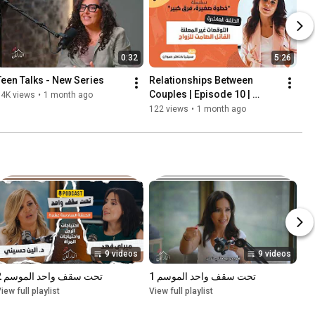
0:32
5:26
Teen Talks - New Series
Relationships Between 
Couples | Episode 10 | 
64K views
•
1 month ago
Unspoken Expectations
122 views
•
1 month ago
9 videos
9 videos
تحت سقف واحد الموسم 1
تحت سقف واحد الموسم 2
iew full playlist
View full playlist