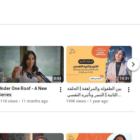
0:43
14:31
Under One Roof - A New 
بين الطفولة والمراهقة | الحلقة 
Series
الثانية | التنمر وتأثيره النفسي 
على الأطفال
211K views
•
11 months ago
199K views
•
1 year ago