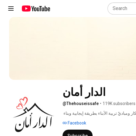
الدار أمان
@Thehouseissafe
•
119K subscribers
منصة اجتماعية تناقش تحديات الأسرة العربية، وتناقش أفكار ومباديْ تربية الأبناء بطريقة إيجابية وبناء 
علاقات أسرية سليمة، فيصبح "الدار أمان" 
Facebook
Subscribe