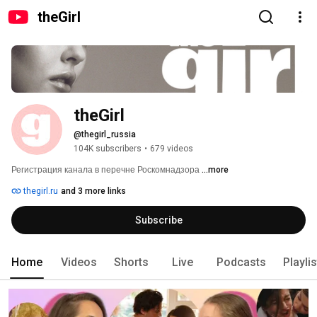
theGirl
theGirl
@thegirl_russia
104K subscribers
•
679 videos
Регистрация канала в перечне Роскомнадзора 
...more
thegirl.ru
and 3 more links
Subscribe
Home
Videos
Shorts
Live
Podcasts
Playli