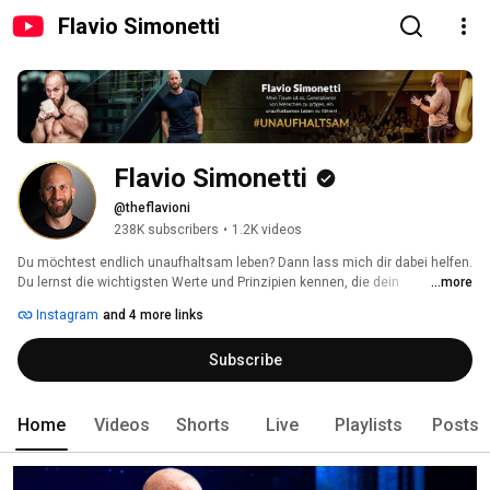
Flavio Simonetti
Flavio Simonetti
@theflavioni
238K subscribers
•
1.2K videos
Du möchtest endlich unaufhaltsam leben? Dann lass mich dir dabei helfen. 
Du lernst die wichtigsten Werte und Prinzipien kennen, die dein 
...more
Motivationsloch stopfen und dir helfen endlich deine Ziele engagiert 
Instagram
and 4 more links
anzugehen. 
Subscribe
Home
Videos
Shorts
Live
Playlists
Posts