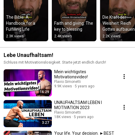
The Bible: A 
Die Kraft der 
Handbook for a 
Faith and giving: The 
Weisheit: Reich 
Fulfilling Life
key to blessing
Gottes aufbauen
2.3K views
2.4K views
2.2K views
Lebe Unaufhaltsam!
Schluss mit Motivationslosigkeit. Starte jetzt endlich durch!
Mein wichtigstes
Motivationsvideo!
Flavio Simonetti
9.9K views
5 years ago
16:29
UNAUFHALTSAM LEBEN I
MOTIVATION 2023
Flavio Simonetti
18K views
5 years ago
3:27
Your life. Your decision. ►BEST