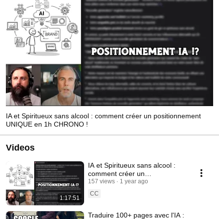
IA et Spiritueux sans alcool : comment créer un positionnement
UNIQUE en 1h CHRONO !
Videos
IA et Spiritueux sans alcool :
comment créer un
positionnement UNIQUE en 1h
157 views
1 year ago
CHRONO !
CC
1:17:51
Traduire 100+ pages avec l'IA :