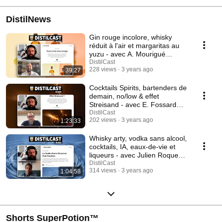
DistilNews
Gin rouge incolore, whisky
réduit à l'air et margaritas au
yuzu - avec A. Mourigué
(Maison Ferrand)
DistilCast
228 views
3 years ago
39:27
Cocktails Spirits, bartenders de
demain, no/low & effet
Streisand - avec E. Fossard
(Liquid Liquid)
DistilCast
202 views
3 years ago
1:23:33
Whisky arty, vodka sans alcool,
cocktails, IA, eaux-de-vie et
liqueurs - avec Julien Roques
(Baccae)
DistilCast
314 views
3 years ago
1:04:58
Shorts SuperPotion™