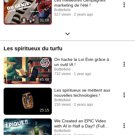
marketing de l'été !
Bottlefield
527 views
2 years ago
31:18
Les spiritueux du turfu
On hacke la Loi Evin grâce à
un outil IA !
Bottlefield
732 views
1 year ago
45:48
Les spiritueux se mettent aux
nouvelles technologies !
Bottlefield
150 views
2 years ago
25:15
We Created an EPIC Video
with AI in Half a Day!! (Full
Masterclass)
Bottlefield