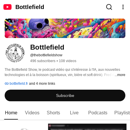
Bottlefield
Bottlefield
@thebottlefieldshow
496 subscribers
•
108 videos
The Bottlefield Show, le podcast vidéo qui s'intéresse à l'IA, aux nouvelles 
technologies et à la boisson (spiritueux, vin, bière et soft drink). Fred et Ludo 
...more
parlent tendance, production, marketing, packaging design, intelligence 
bottlefield.fr
and 4 more links
artificielle, web3, NFT, et cie. 
Subscribe
Home
Videos
Shorts
Live
Podcasts
Playlist