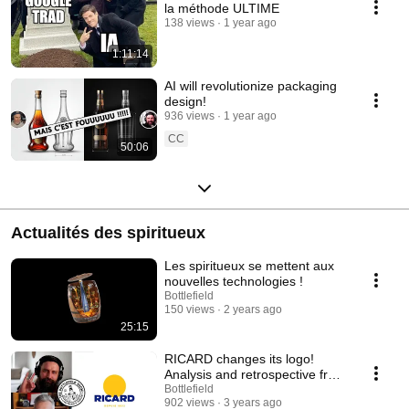
la méthode ULTIME
138 views
1 year ago
1:11:14
AI will revolutionize packaging
design!
936 views
1 year ago
CC
50:06
Actualités des spiritueux
Les spiritueux se mettent aux
nouvelles technologies !
Bottlefield
150 views
2 years ago
25:15
RICARD changes its logo!
Analysis and retrospective from
1953 to 2023!
Bottlefield
902 views
3 years ago