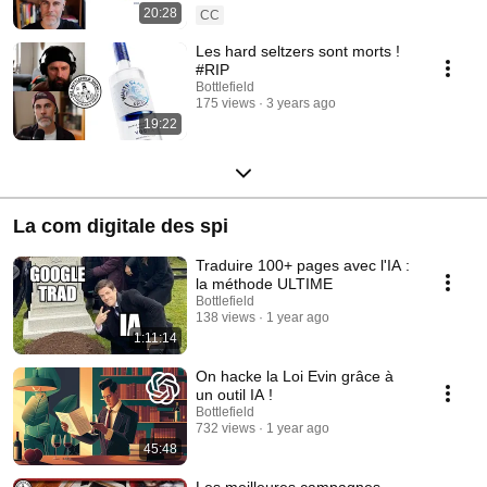
20:28
CC
Les hard seltzers sont morts !
#RIP
Bottlefield
175 views
3 years ago
19:22
La com digitale des spi
Traduire 100+ pages avec l'IA :
la méthode ULTIME
Bottlefield
138 views
1 year ago
1:11:14
On hacke la Loi Evin grâce à
un outil IA !
Bottlefield
732 views
1 year ago
45:48
Les meilleures campagnes