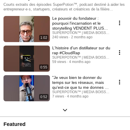
Courts extraits des épisodes SuperPotion™, podcast destiné à aider les
entrepreneur·e·s, startupers, créateurs et créatrices de la filière
Boissons, Bières, Vins & Spiritueux. 🔮⚗️🌕 Des insights, perspectives,
Le pouvoir du fondateur :
astuces et conseils en moins d'une minute !
pourquoi l'incarnation et le
storytelling VENDENT PLUS
que la recette !
SUPERPOTION™ | MEDIA BOISSON - w/ Ludovi
240 views
2 months ago
1:02
L'histoire d'un distillateur sur du
rap #CloudRap
SUPERPOTION™ | MEDIA BOISSON - w/ Ludovi
59 views
4 months ago
0:55
"Je veux bien te donner du
temps sur les réseaux, mais
qu'est-ce que tu me donnes en
échange ?..."
SUPERPOTION™ | MEDIA BOISSON - w/ Ludovi
7 views
4 months ago
0:52
Featured