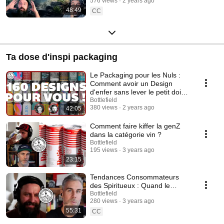
576 views
2 years ago
48:49
CC
Ta dose d'inspi packaging
Le Packaging pour les Nuls :
Comment avoir un Design
d'enfer sans lever le petit doigt
!
Bottlefield
380 views
2 years ago
42:05
Comment faire kiffer la genZ
dans la catégorie vin ?
Bottlefield
195 views
3 years ago
23:15
Tendances Consommateurs
des Spiritueux : Quand le
Packaging Change la Donne
Bottlefield
280 views
3 years ago
(ou pas) !
55:31
CC