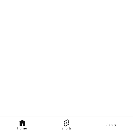
Library
Home
Shorts