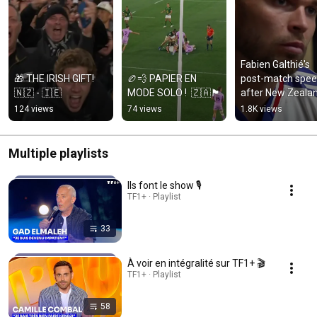
Fabien Galthié's 
🎁 THE IRISH GIFT! 
🏉💨 PAPIER EN 
post-match spee
🇳🇿 - 🇮🇪
MODE SOLO !  🇿🇦🏴󠁧󠁢󠁳󠁣󠁴󠁿
after New Zealan
vs. France. 🇳🇿
124 views
74 views
1.8K views
Multiple playlists
Ils font le show 🎙️
TF1+ · Playlist
33
À voir en intégralité sur TF1+ 🎬
TF1+ · Playlist
58