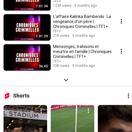
TF1+
123K views
5 months ago
1:01:34
L’affaire Kalinka Bamberski : La
vengeance d’un père |
Chroniques Criminelles | TF1+
TF1+
21K views
9 months ago
1:01:39
Mensonges, trahisons et
meurtre en famille | Chroniques
Criminelles | TF1+
TF1+
33K views
9 months ago
36:45
Shorts