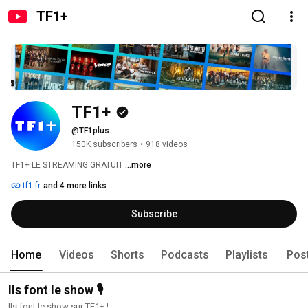
TF1+
TF1+
@TF1plus.
150K subscribers
•
918 videos
TF1+ LE STREAMING GRATUIT​ 
...more
tf1.fr
and 4 more links
Subscribe
Home
Videos
Shorts
Podcasts
Playlists
Pos
Ils font le show 🎙️
Ils font le show sur TF1+ !