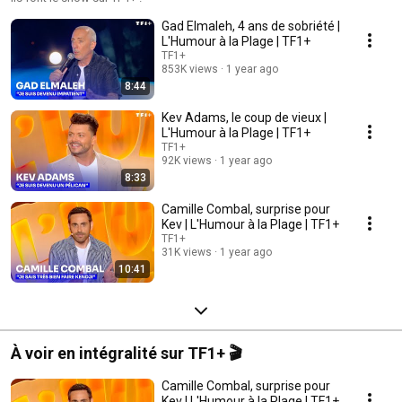
Gad Elmaleh, 4 ans de sobriété |
L'Humour à la Plage | TF1+
TF1+
853K views
1 year ago
8:44
Kev Adams, le coup de vieux |
L'Humour à la Plage | TF1+
TF1+
92K views
1 year ago
8:33
Camille Combal, surprise pour
Kev | L'Humour à la Plage | TF1+
TF1+
31K views
1 year ago
10:41
À voir en intégralité sur TF1+ 🎬
Camille Combal, surprise pour
Kev | L'Humour à la Plage | TF1+