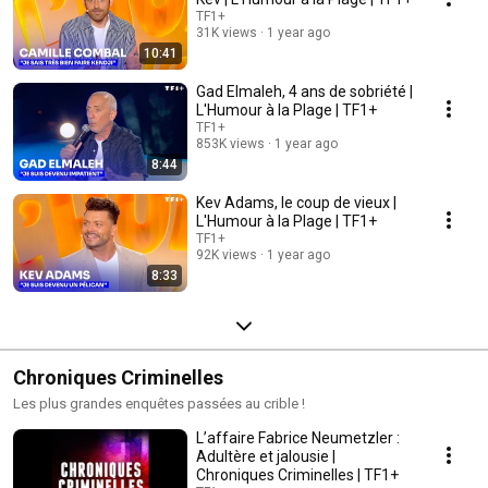
TF1+
31K views
1 year ago
10:41
Gad Elmaleh, 4 ans de sobriété |
L'Humour à la Plage | TF1+
TF1+
853K views
1 year ago
8:44
Kev Adams, le coup de vieux |
L'Humour à la Plage | TF1+
TF1+
92K views
1 year ago
8:33
Chroniques Criminelles
Les plus grandes enquêtes passées au crible !
L’affaire Fabrice Neumetzler :
Adultère et jalousie |
Chroniques Criminelles | TF1+