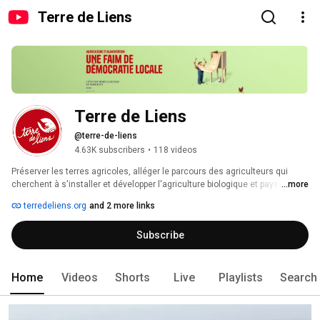
Terre de Liens
Terre de Liens
@terre-de-liens
4.63K subscribers
•
118 videos
Préserver les terres agricoles, alléger le parcours des agriculteurs qui 
cherchent à s'installer et développer l'agriculture biologique et paysanne : 
...more
voici les engagements qui mobilisent Terre de Liens à travers 19 régions 
terredeliens.org
and 2 more links
en France depuis 2003. Le mouvement s’appuie sur une dynamique 
citoyenne novatrice : l’épargne et les dons du public permettent d’acquérir 
Subscribe
du foncier agricole et de recréer du lien entre paysans et citoyens pour 
préserver les fermes à travers les générations. Ces lieux sont ensuite 
proposés en location à des agriculteurs pour des productions favorisant la 
biodiversité et le respect des sols. 
Home
Videos
Shorts
Live
Playlists
Search