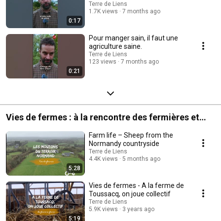
Terre de Liens
1.7K views
7 months ago
0:17
Pour manger sain, il faut une
agriculture saine.
Terre de Liens
123 views
7 months ago
0:21
Vies de fermes : à la rencontre des fermières et
fermiers Terre de Liens
Farm life – Sheep from the
Normandy countryside
Terre de Liens
4.4K views
5 months ago
5:28
Vies de fermes - A la ferme de
Toussacq, on joue collectif
Terre de Liens
5.9K views
3 years ago
5:19