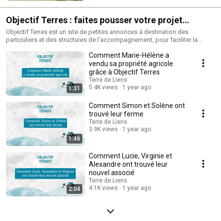
Objectif Terres : faites pousser votre projet
agricole
Objectif Terres est un site de petites annonces à destination des
particuliers et des structures de l’accompagnement, pour faciliter la
rencontre entre les offres et les recherches de terres agricoles et faciliter
Comment Marie-Hélène a
l’installation de nouveaux paysan·nes en bio.
vendu sa propriété agricole
grâce à Objectif Terres
Terre de Liens
5.4K views
1 year ago
1:31
Comment Simon et Solène ont
trouvé leur ferme
Terre de Liens
3.9K views
1 year ago
1:46
Comment Lucie, Virginie et
Alexandre ont trouvé leur
nouvel associé
Terre de Liens
4.1K views
1 year ago
2:04