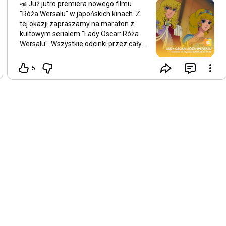
📣 Już jutro premiera nowego filmu
"Róża Wersalu" w japońskich kinach. Z
tej okazji zapraszamy na maraton z
kultowym serialem "Lady Oscar: Róża
Wersalu". Wszystkie odcinki przez cały
dzień, od
07:00
do
01:00
. 📺 ➡️
Oglądajcie w ofercie 60 operatorów
5
telewizji kablowej, IPTV oraz on-line:
m.in. JAMBOX Telewizja
Światłowodowa, INEA, AVIOS, Telkab
Tczew, Telpol Grupa Multimedialna,
SMSnet, ASTA-NET, Sat Film, Telewizja
Kablowa Dipol, ITV media, Wektormedia,
cda.pl, Telewizja Online i innych!