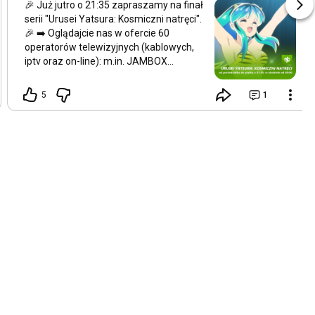
🎉 Już jutro o
21:35
zapraszamy na finał
serii "Urusei Yatsura: Kosmiczni natręci".
🎉 ➡️ Oglądajcie nas w ofercie 60
operatorów telewizyjnych (kablowych,
iptv oraz on-line): m.in. JAMBOX
Telewizja Światłowodowa, INEA, AVIOS,
Telpol, Telkab Tczew, SMSnet, ASTA-
5
1
NET, Metrotv, Sat Film, ITV media,
Telsat.tv, cda.pl, Telewizja Online i
innych!