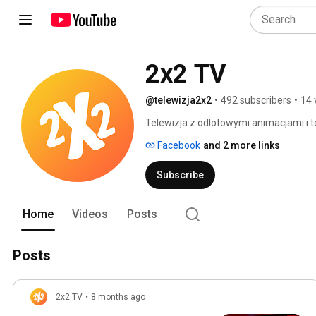
2x2 TV
@telewizja2x2
•
492 subscribers
•
14 
Telewizja z odlotowymi animacjami i t
50 operatorów TV, m.in. w: INEA, Jam
Facebook
and 2 more links
Metroport, Avios, SatFilm, CDA.pl, Telka
Subscribe
Home
Videos
Posts
Posts
2x2 TV
•
8 months ago