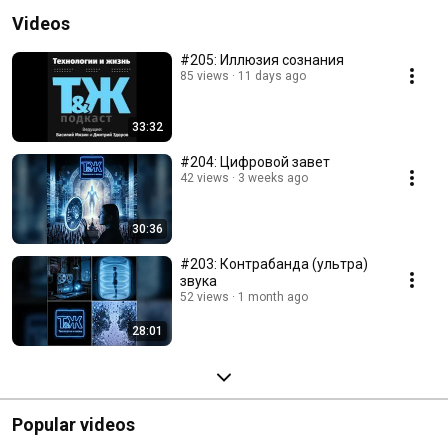
Videos
#205: Иллюзия сознания
85 views
11 days ago
33:32
#204: Цифровой завет
42 views
3 weeks ago
30:36
#203: Контрабанда (ультра)
звука
52 views
1 month ago
28:01
Popular videos