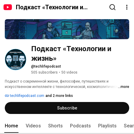
Подкаст «Технологии и
жизнь»
Подкаст «Технологии и 
жизнь»
@techlifepodcast
505 subscribers
•
50 videos
Подкаст о современной жизни, философии, путешествиях и 
искусственном интеллекте с технологической, космополитической, и 
...more
контркультурной точек зрения. 
techlifepodcast.com
and 2 more links
Subscribe
Home
Videos
Shorts
Podcasts
Playlists
Sea