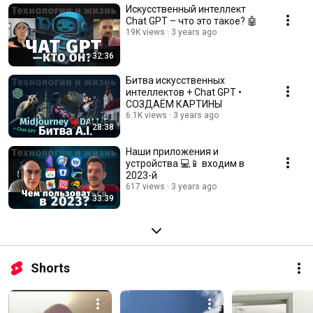
Искусственный интеллект
Chat GPT – что это такое? 🤖
19K views
3 years ago
32:36
Битва искусственных
интеллектов + Chat GPT •
СОЗДАËМ КАРТИНЫ
6.1K views
3 years ago
28:38
Наши приложения и
устройства 💻📱 входим в
2023-й
617 views
3 years ago
33:39
Shorts