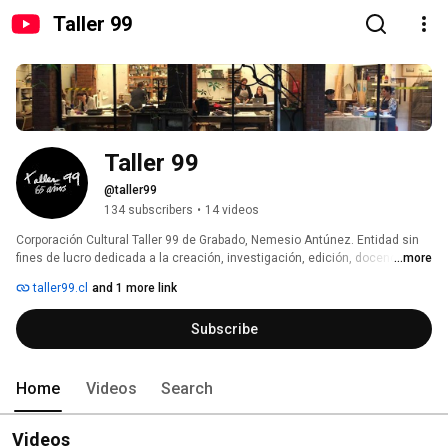
Taller 99
Taller 99
@taller99
134 subscribers
•
14 videos
Corporación Cultural Taller 99 de Grabado, Nemesio Antúnez. Entidad sin 
fines de lucro dedicada a la creación, investigación, edición, docencia y 
...more
difusión del arte del Grabado fundado por el destacado pintor y grabador 
taller99.cl
and 1 more link
Nemesio Antúnez en 1956. 
Subscribe
Home
Videos
Search
Videos