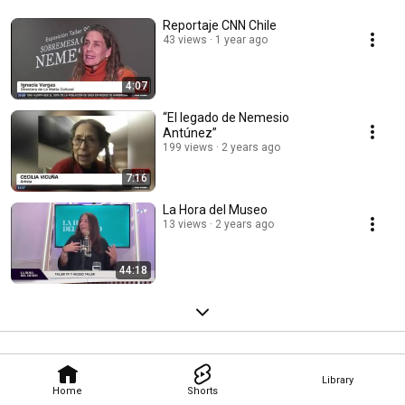
Reportaje CNN Chile
43 views
1 year ago
4:07
“El legado de Nemesio
Antúnez”
199 views
2 years ago
7:16
La Hora del Museo
13 views
2 years ago
44:18
Library
Home
Shorts