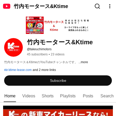
竹内モータース&Ktime
竹内モータース&Ktime
@takeuchimotors
45 subscribers
•
23 videos
竹内モータース＆KtimeのYouTubeチャンネルです。 
...more
ktime-lease.com
and 2 more links
Subscribe
Home
Videos
Shorts
Playlists
Posts
Search