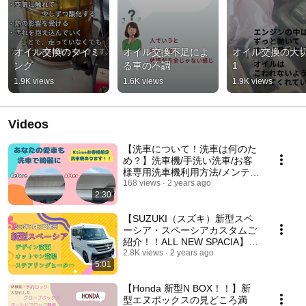
オイル交換のタイミ
オイル交換不足によ
オイル交換の大切
ング
る車の不調
1
1.9K views
1.6K views
1.9K views
Videos
【洗車について！洗車は何のた
め？】洗車機/手洗い洗車/お客
様専用洗車機利用方法/メンテナ
ンス
168 views
2 years ago
2:30
【SUZUKI（スズキ）新型スペ
ーシア・スペーシアカスタムご
紹介！！ALL NEW SPACIA】オ
ットマン/ステアリングヒータ
2.8K views
2 years ago
5:01
ー/電動パーキングブレーキ/コ
ンテナモチーフ
【Honda 新型N BOX！！】新
型エヌボックスの見どころ満