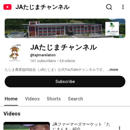
JAたじまチャンネル
JAたじまチャンネル
@tajimarelation
161 subscribers
•
54 videos
たじま農業協同組合（JAたじま）公式YouTubeチャンネルです。 
...more
Subscribe
Home
Videos
Shorts
Search
Videos
JAファーマーズマーケット「た
じまんま」紹介