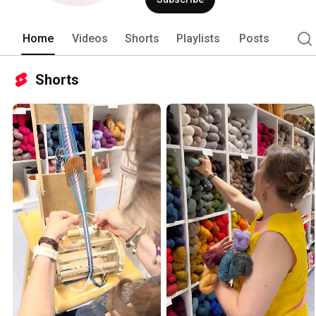
Home
Videos
Shorts
Playlists
Posts
Shorts