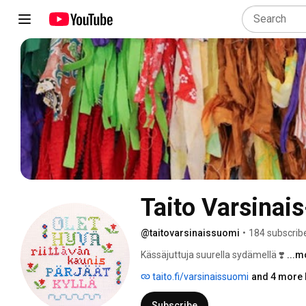
Taito Varsinai
@taitovarsinaissuomi
•
184 subscrib
Kässäjuttuja suurella sydämellä ❣️ 
...m
taito.fi/varsinaissuomi
and 4 more 
Subscribe