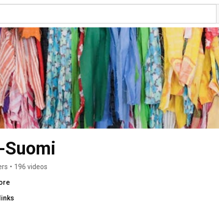
s-Suomi
ers
•
196 videos
ore
links