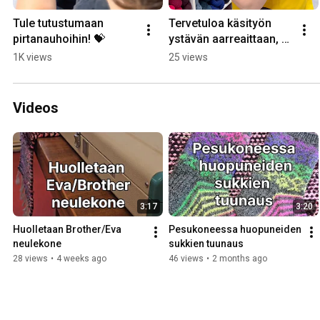
Tule tutustumaan 
Tervetuloa käsityön 
pirtanauhoihin! 💝
ystävän aarreaittaan, 
Taito Shop Turkuun! 🥰
1K views
25 views
🧶
Videos
3:17
3:20
Huolletaan Brother/Eva 
Pesukoneessa huopuneiden 
neulekone
sukkien tuunaus
28 views
•
4 weeks ago
46 views
•
2 months ago