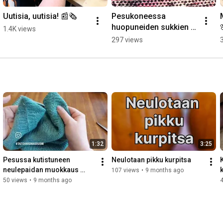
Uutisia, uutisia! 📰🗞️
Pesukoneessa 
huopuneiden sukkien 
1.4K views
tuunaus, osa 2
297 views
1:32
3:25
Pesussa kutistuneen 
Neulotaan pikku kurpitsa
neulepaidan muokkaus 
107 views
•
9 months ago
projektipussiksi
50 views
•
9 months ago