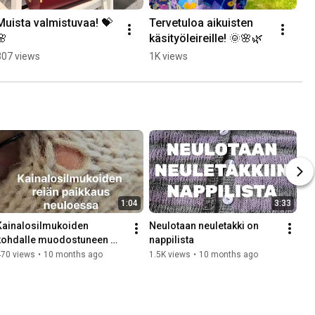
Muista valmistuvaa! 💝
Tervetuloa aikuisten 
🌸
käsityöleireille! 🌞🌸🌿
307 views
1K views
1:04
3:33
Kainalosilmukoiden 
Neulotaan neuletakki on 
kohdalle muodostuneen 
nappilista
reiän paikkaus neuloessa
470 views
•
10 months ago
1.5K views
•
10 months ago