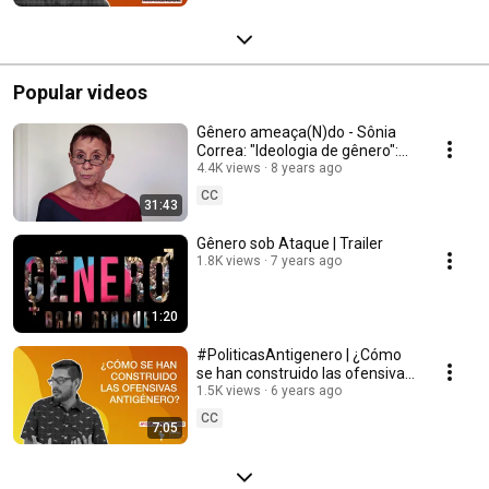
Popular videos
Gênero ameaça(N)do - Sônia
Correa: "Ideologia de gênero":
rastros perdidos e pontos
4.4K views
8 years ago
cegos
CC
31:43
Gênero sob Ataque | Trailer
1.8K views
7 years ago
1:20
#PoliticasAntigenero | ¿Cómo
se han construido las ofensivas
antigénero?
1.5K views
6 years ago
CC
7:05