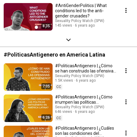
#AntiGenderPolitics | What
conditions led to the anti-
gender crusades?
Sexuality Policy Watch (SPW)
145 views
6 years ago
8:35
#PoliticasAntigenero en America Latina
#PoliticasAntigenero | ¿Cómo
se han construido las ofensivas
antigénero?
Sexuality Policy Watch (SPW)
1.5K views
6 years ago
7:05
CC
#PoliticasAntigenero | ¿Cómo
irrumpen las políticas
antigénero en América Latina?
Sexuality Policy Watch (SPW)
646 views
6 years ago
6:26
CC
#PoliticasAntigenero | ¿Cuáles
son las condiciones del