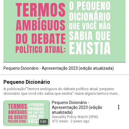
Pequeno Dicionário - Apresentação 2023 (edição atualizada)
Pequeno Dicionário
A publicação“Termos ambíguos do debate político atual: pequeno
dicionário que você não sabia que existia” reúne alguns termos mais
frequentes do atual debate político brasileiro e detalha os percursos que
Pequeno Dicionário -
fizeram com que virassem presença quase obrigatória em nosso
vocabulário político da última década. É uma iniciativa do Observatório
Apresentação 2023 (edição
de Sexualidade e Política (SPW) em parceria com pesquisadores da área
atualizada)
de linguística aplicada da Universidade Federal do Rio de Janeiro (UFRJ).
Sexuality Policy Watch (SPW)
Ele tem duas versões: uma dedicada ao público geral e uma voltada para
473 views
2 years ago
1:01
leitores de Ensino Médio. Você pode acessar e baixar ambas