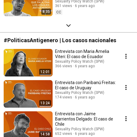
contexto regional ?
Sexuality Policy Watch (SPW)
361 views
6 years ago
8:35
CC
#PoliticasAntigenero | Los casos nacionales
Entrevista con Maria Amelia
Viteri: El caso de Ecuador
Sexuality Policy Watch (SPW)
366 views
6 years ago
12:01
Entrevista con Paribanú Freitas:
El caso de Uruguay
Sexuality Policy Watch (SPW)
174 views
6 years ago
13:24
Entrevista con Jaime
Barrientos Delgado: El caso de
Chile
Sexuality Policy Watch (SPW)
652 views
6 years ago
14:58