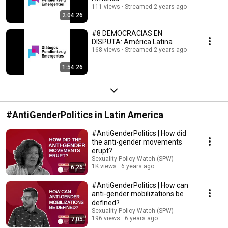
111 views
Streamed 2 years ago
2:04:26
#8 DEMOCRACIAS EN
DISPUTA: América Latina
168 views
Streamed 2 years ago
1:54:26
#AntiGenderPolitics in Latin America
#AntiGenderPolitics | How did
the anti-gender movements
erupt?
Sexuality Policy Watch (SPW)
1K views
6 years ago
6:26
#AntiGenderPolitics | How can
anti-gender mobilizations be
defined?
Sexuality Policy Watch (SPW)
196 views
6 years ago
7:05