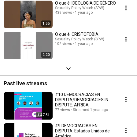
gratuitamente em: https://sxpolitics.org/pequenodicionario/
O que é: IDEOLOGIA DE GÊNERO
Sexuality Policy Watch (SPW)
439 views
1 year ago
1:55
O que é: CRISTOFOBIA
Sexuality Policy Watch (SPW)
102 views
1 year ago
2:20
Past live streams
#10 DEMOCRACIAS EN
DISPUTA/DEMOCRACIES IN
DISPUTE: AFRICA
77 views
Streamed 1 year ago
1:47:51
#9 DEMOCRACIAS EN
DISPUTA: Estados Unidos de
América