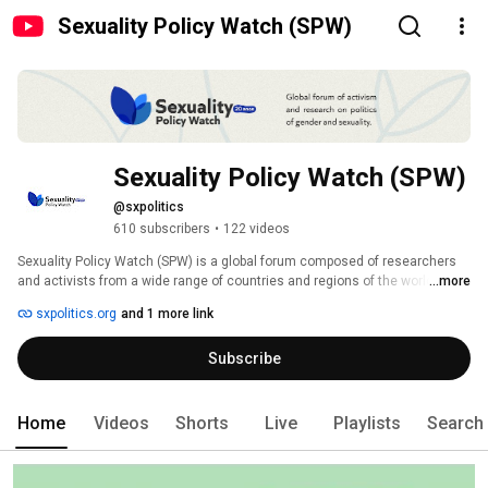
Sexuality Policy Watch (SPW)
Sexuality Policy Watch (SPW)
@sxpolitics
610 subscribers
•
122 videos
Sexuality Policy Watch (SPW) is a global forum composed of researchers 
and activists from a wide range of countries and regions of the world. 
...more
Launched in 2002 as the International Working Group on Sexuality and 
sxpolitics.org
and 1 more link
Social Policy (IWGSSP), in 2006 the forum changed its name to Sexuality 
Policy Watch and, since its inception, SPW has collaborated extensively 
Subscribe
with researchers and activists from a wide range of countries and is a 
credible source of updated information on facts, research findings, and 
public debates on the politics of gender and sexuality. 
Home
Videos
Shorts
Live
Playlists
Search