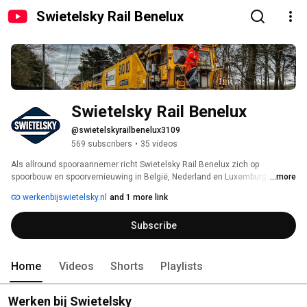
Swietelsky Rail Benelux
Swietelsky Rail Benelux
@swietelskyrailbenelux3109
569 subscribers
•
35 videos
Als allround spooraannemer richt Swietelsky Rail Benelux zich op 
spoorbouw en spoorvernieuwing in België, Nederland en Luxemburg. Wij 
...more
zijn gespecialiseerd in het succesvol organiseren, uitvoeren en opleveren 
werkenbijswietelsky.nl
and 1 more link
van complexe spoorprojecten. We maken daarbij gebruik van hightech 
machines uit Oostenrijk. Deze machines vernieuwen duurzaam en 
Subscribe
efficiënt het hele spoor, van dwarsligger tot spoorstaaf. Dit doen wij met 
behulp van grote high-tech machines en kundige medewerkers. Wij 
combineren onze kennis om tot de beste oplossingen te komen voor 
complexe spoorproblemen. 
Home
Videos
Shorts
Playlists
Werken bij Swietelsky