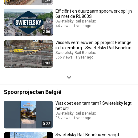
1:39
Efficiënt en duurzaam spoorwerk op lijn
6a met de RU800S
Swietelsky Rail Benelux
44 views
1 year ago
2:06
Wissels vernieuwen op project Pétange
in Luxemburg - Swietelsky Rail Benelux
Swietelsky Rail Benelux
366 views
1 year ago
1:03
Spoorprojecten België
Wat doet een tam tam? Swietelsky legt
het uit!
Swietelsky Rail Benelux
96 views
1 year ago
0:22
Swietelsky Rail Benelux vervangt