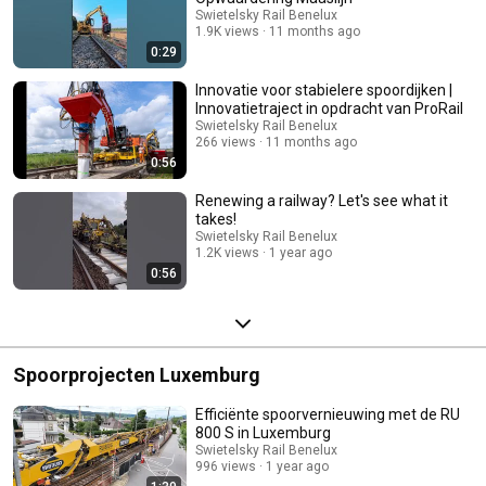
Swietelsky Rail Benelux
1.9K views
11 months ago
0:29
Innovatie voor stabielere spoordijken |
Innovatietraject in opdracht van ProRail
Swietelsky Rail Benelux
266 views
11 months ago
0:56
Renewing a railway? Let's see what it
takes!
Swietelsky Rail Benelux
1.2K views
1 year ago
0:56
Spoorprojecten Luxemburg
Efficiënte spoorvernieuwing met de RU
800 S in Luxemburg
Swietelsky Rail Benelux
996 views
1 year ago