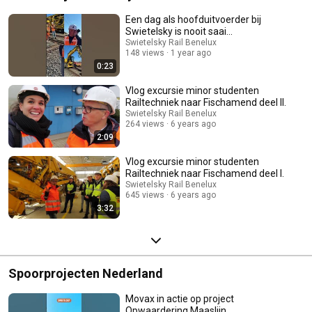
Een dag als hoofduitvoerder bij
Swietelsky is nooit saai...
Swietelsky Rail Benelux
148 views
1 year ago
0:23
Vlog excursie minor studenten
Railtechniek naar Fischamend deel II.
Swietelsky Rail Benelux
264 views
6 years ago
2:09
Vlog excursie minor studenten
Railtechniek naar Fischamend deel I.
Swietelsky Rail Benelux
645 views
6 years ago
3:32
Spoorprojecten Nederland
Movax in actie op project
Opwaardering Maaslijn