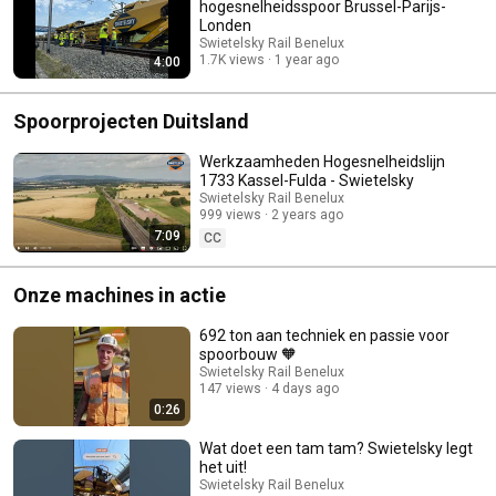
hogesnelheidsspoor Brussel-Parijs-
Londen
Swietelsky Rail Benelux
1.7K views
1 year ago
4:00
Spoorprojecten Duitsland
Werkzaamheden Hogesnelheidslijn
1733 Kassel-Fulda - Swietelsky
Swietelsky Rail Benelux
999 views
2 years ago
7:09
CC
Onze machines in actie
692 ton aan techniek en passie voor
spoorbouw 🧡
Swietelsky Rail Benelux
147 views
4 days ago
0:26
Wat doet een tam tam? Swietelsky legt
het uit!
Swietelsky Rail Benelux