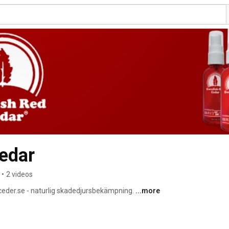
edar
•
2 videos
dceder.se - naturlig skadedjursbekämpning. 
...more